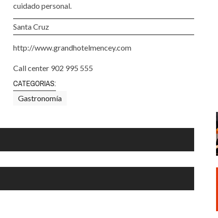
Santa Cruz | La Laguna
Gastro
cuidado personal.
ALES CON ACTUACIONES
Islas
Infantil
Santa Cruz
MERCIO
Música
http://www.grandhotelmencey.com
STRO
Escénicas
Call center 902 995 555
RMATIVO
CATEGORIAS:
Gastronomía