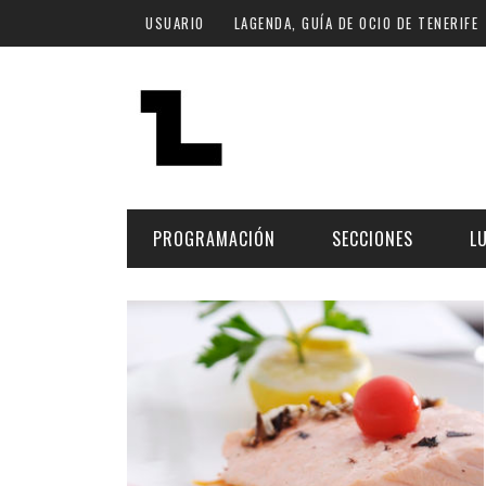
Pasar al contenido principal
USUARIO
LAGENDA, GUÍA DE OCIO DE TENERIFE
PROGRAMACIÓN
SECCIONES
L
MÚSICA
ART
FECHA
LU
ESCÉNICAS
SAL
Hoy
CULTURA
ESP
Plan Finde
GASTRONOMÍA
NO