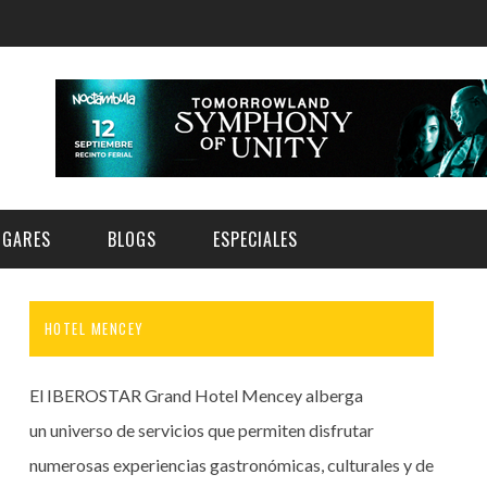
UGARES
BLOGS
ESPECIALES
HOTEL MENCEY
E | MUSEOS
FESTIVAL BOREAL 2026
GAR
CATEGORIA
AS Y AUDITORIOS
FESTIVAL TAGANANA 2026
El IBEROSTAR Grand Hotel Mencey alberga
Norte
Cultura
ACIOS CULTURALES
TENERIFE PHE FESTIVAL 2026
un universo de servicios que permiten disfrutar
Sur
Deporte y Naturaleza
numerosas experiencias gastronómicas, culturales y de
CHE
XXVII VERANO DE CUENTO