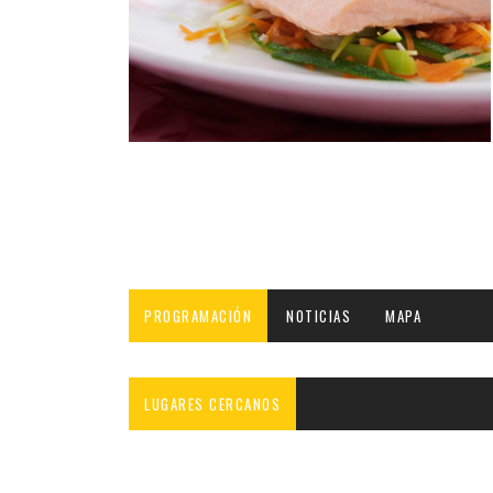
INFANTIL
LOC
CO
GA
FO
PROGRAMACIÓN
NOTICIAS
MAPA
LUGARES CERCANOS