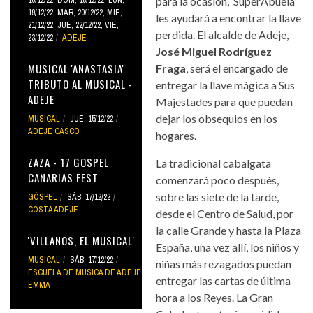
para la ocasión, ‘SuperAbuela’
19/12/22
,
MAR, 20/12/22
,
MIÉ,
les ayudará a encontrar la llave
21/12/22
,
JUE, 22/12/22
,
VIE,
perdida. El alcalde de Adeje,
23/12/22
ADEJE
José Miguel Rodríguez
MUSICAL 'ANASTASIA'
Fraga
, será el encargado de
TRIBUTO AL MUSICAL -
entregar la llave mágica a Sus
ADEJE
Majestades para que puedan
dejar los obsequios en los
MUSICAL
JUE, 15/12/22
ADEJE CASCO
hogares.
ZAZA - 17 GOSPEL
La tradicional cabalgata
CANARIAS FEST
comenzará poco después,
sobre las siete de la tarde,
GÓSPEL
SÁB, 17/12/22
COSTA ADEJE
desde el Centro de Salud, por
la calle Grande y hasta la Plaza
'VILLANOS, EL MUSICAL'
España, una vez allí, los niños y
MUSICAL
SÁB, 17/12/22
niñas más rezagados puedan
ESCUELA DE MÚSICA DE ADEJE
entregar las cartas de última
EMMA
hora a los Reyes. La Gran