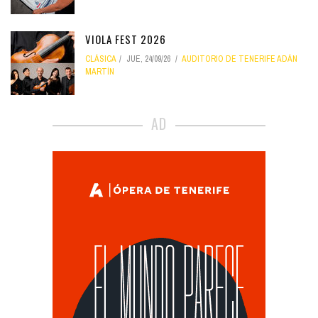
VIOLA FEST 2026
CLÁSICA
JUE, 24/09/26
AUDITORIO DE TENERIFE ADÁN
MARTÍN
AD