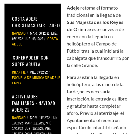
Adeje
retoma el formato
tradicional en la llegada de
COSTA ADEJE
Sus Majestades los Reyes
CHRISTMAS FAIR - ADEJE
de Oriente
este jueves 5 de
NAVIDAD
MAR, 06/12/22
,
MIÉ,
enero con la llegada en
07/12/22
,
JUE, 08/12/22
COSTA
helicóptero al Campo de
ADEJE
Fútbol tras la cual iniciará la
'SUPERPODER' CON
cabalgata que transcurrirá por
SUPER ABUELA
la calle Grande.
INFANTIL
VIE, 09/12/22
Para asistir a la llegada en
ESCUELA DE MÚSICA DE ADEJE
EMMA
helicóptero, a las cinco de la
tarde, no es necesaria
ACTIVIDADES
inscripción, la entrada es libre
FAMILIARES - NAVIDAD
y gratuita hasta completar
ADEJE 22
aforo. Previo al aterrizaje, el
NAVIDAD
DOM, 11/12/22
,
LUN,
Ayuntamiento ofrecerá un
12/12/22
,
MAR, 13/12/22
,
MIÉ,
espectáculo infantil diseñado
14/12/22
,
JUE, 15/12/22
,
VIE,
16/12/22
,
DOM, 18/12/22
,
LUN,