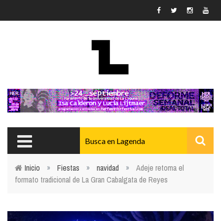
Pasar al contenido principal
Inicio
»
Fiestas
»
navidad
»
Adeje retoma el
formato tradicional de La Gran Cabalgata de Reyes
Usted está aquí