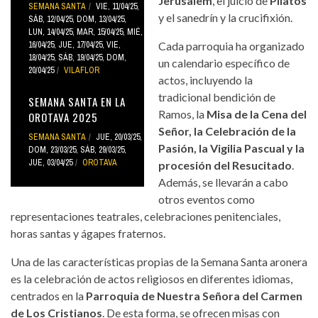
Jerusalem
, el juicio de
Pilatos
SEMANA SANTA
VIE, 11/04/25
,
y el sanedrín y la crucifixión.
SÁB, 12/04/25
,
DOM, 13/04/25
,
LUN, 14/04/25
,
MAR, 15/04/25
,
MIÉ,
16/04/25
,
JUE, 17/04/25
,
VIE,
Cada parroquia ha organizado
18/04/25
,
SÁB, 19/04/25
,
DOM,
un calendario específico de
20/04/25
VILAFLOR
actos, incluyendo la
tradicional bendición de
SEMANA SANTA EN LA
Ramos, la
Misa de la Cena del
OROTAVA 2025
Señor, la Celebración de la
SEMANA SANTA
JUE, 20/03/25
,
Pasión, la Vigilia Pascual y la
DOM, 23/03/25
,
SÁB, 29/03/25
,
JUE, 03/04/25
OROTAVA
procesión del Resucitado
.
Además, se llevarán a cabo
otros eventos como
representaciones teatrales, celebraciones penitenciales,
horas santas y ágapes fraternos.
Una de las características propias de la Semana Santa aronera
es la celebración de actos religiosos en diferentes idiomas,
centrados en la
Parroquia de Nuestra Señora del Carmen
de Los Cristianos
. De esta forma, se ofrecen misas con