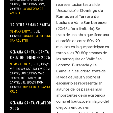
representación teatral de
18/04/25
,
SÁB, 19/04/25
,
DOM,
20/04/25
LA VICTORIA DE
'Jesucristo' el
Domingo de
ACENTEJO
Ramos
en el
Terrero de
Lucha de Valle San Lorenzo
'LA OTRA SEMANA SANTA'
(20:45 aforo limitado). Se
SEMANA SANTA
JUE,
trata de una obra que tiene una
03/04/25
CASA DE LA CULTURA
duración de entre 80 y 90
SAN AGUSTÍN
minutos en la que participan en
SEMANA SANTA - SANTA
torno a las 70-80 personas de
CRUZ DE TENERIFE 2025
las parroquias de Valle San
SEMANA SANTA
JUE, 10/04/25
,
Lorenzo, Buzanada y La
VIE, 11/04/25
,
SÁB, 12/04/25
,
DOM,
Camella. 'Jesucristo' trata de
13/04/25
,
LUN, 14/04/25
,
MAR,
la vida de Jesús y sobre el
15/04/25
,
MIÉ, 16/04/25
,
JUE,
17/04/25
,
VIE, 18/04/25
,
DOM,
escenario se representarán
20/04/25
MUNICIPIO DE SANTA
algunos de los pasajes más
CRUZ
importantes de su existencia
como el bautizo, el milagro del
SEMANA SANTA VILAFLOR
ciego, la entrada en
2025