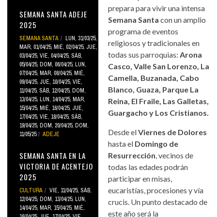
prepara para vivir una intensa
SEMANA SANTA ADEJE
Semana Santa
con un amplio
2025
programa de eventos
SEMANA SANTA
LUN, 31/03/25
,
religiosos y tradicionales en
MAR, 01/04/25
,
MIÉ, 02/04/25
,
JUE,
todas sus parroquias:
Arona
03/04/25
,
VIE, 04/04/25
,
SÁB,
05/04/25
,
DOM, 06/04/25
,
LUN,
Casco, Valle San Lorenzo, La
07/04/25
,
MAR, 08/04/25
,
MIÉ,
Camella, Buzanada, Cabo
09/04/25
,
JUE, 10/04/25
,
VIE,
Blanco, Guaza, Parque La
11/04/25
,
SÁB, 12/04/25
,
DOM,
13/04/25
,
LUN, 14/04/25
,
MAR,
Reina, El Fraile, Las Galletas,
15/04/25
,
MIÉ, 16/04/25
,
JUE,
Guargacho y Los Cristianos.
17/04/25
,
VIE, 18/04/25
,
SÁB,
19/04/25
,
DOM, 20/04/25
,
DOM,
Desde el
Viernes de Dolores
11/05/25
ADEJE
hasta el
Domingo de
SEMANA SANTA EN LA
Resurrección
, vecinos de
VICTORIA DE ACENTEJO
todas las edades podrán
2025
participar en misas,
eucaristías, procesiones y vía
CULTURA
VIE, 11/04/25
,
SÁB,
12/04/25
,
DOM, 13/04/25
,
LUN,
crucis. Un punto destacado de
14/04/25
,
MAR, 15/04/25
,
MIÉ,
este año será la
16/04/25
,
JUE, 17/04/25
,
VIE,