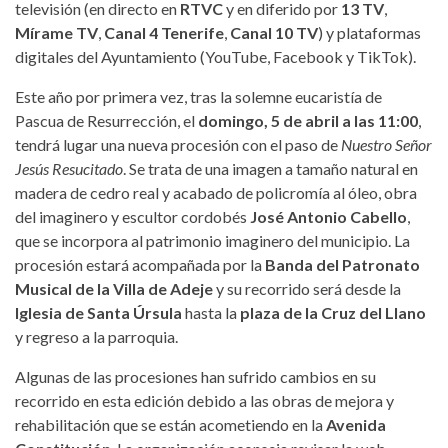
televisión (en directo en
RTVC
y en diferido por
13 TV
,
Mírame TV
,
Canal 4 Tenerife
,
Canal 10 TV
) y plataformas
digitales del Ayuntamiento (YouTube, Facebook y TikTok).
Este año por primera vez, tras la solemne eucaristía de
Pascua de Resurrección, el
domingo, 5 de abril a las 11:00
,
tendrá lugar una nueva procesión con el paso de
Nuestro Señor
Jesús Resucitado
. Se trata de una imagen a tamaño natural en
madera de cedro real y acabado de policromía al óleo, obra
del imaginero y escultor cordobés
José Antonio Cabello
,
que se incorpora al patrimonio imaginero del municipio. La
procesión estará acompañada por la
Banda del Patronato
Musical de la Villa de Adeje
y su recorrido será desde la
Iglesia de Santa Úrsula
hasta la
plaza de la Cruz del Llano
y regreso a la parroquia.
Algunas de las procesiones han sufrido cambios en su
recorrido en esta edición debido a las obras de mejora y
rehabilitación que se están acometiendo en la
Avenida