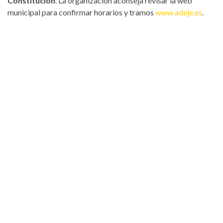
Constitución
. La organización aconseja revisar la web
municipal para confirmar horarios y tramos
www.adeje.es
.