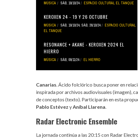
MÚSICA
SÁB, 19/10/24
ESPACIO CULTURAL EL TANQUE
KEROXEN 24 - 19 Y 26 OCTUBRE
MÚSICA
SÁB, 19/10/24
,
SÁB, 26/10/24
ESPACIO CULTURAL
EL TANQUE
RESONANCE + AKANE - KEROXEN 2024 EL
HIERRO
MÚSICA
SÁB, 09/11/24
EL HIERRO
Canarias
. Ácido folclórico busca poner en relac
inspirada por archivos audiovisuales (imagen), ca
de conceptos (texto). Participarán en esta prop
Pablo Estévez
y
Aníbal Llarena
.
Radar Electronic Ensemble
La jornada continúa a las 20:15 con Radar Electr