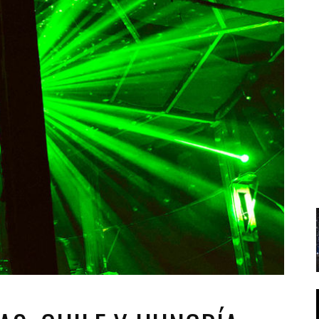
Santa Cruz | La Laguna
Gastro
ALES CON ACTUACIONES
Islas
Infantil
MERCIO
Música
STRO
Escénicas
RMATIVO