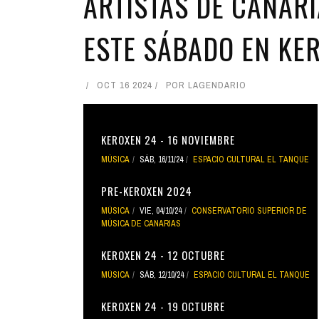
ARTISTAS DE CANARI
ESTE SÁBADO EN KE
OCT 16 2024
POR
LAGENDARIO
KEROXEN 24 - 16 NOVIEMBRE
MÚSICA
SÁB, 16/11/24
ESPACIO CULTURAL EL TANQUE
PRE-KEROXEN 2024
MÚSICA
VIE, 04/10/24
CONSERVATORIO SUPERIOR DE
MÚSICA DE CANARIAS
KEROXEN 24 - 12 OCTUBRE
MÚSICA
SÁB, 12/10/24
ESPACIO CULTURAL EL TANQUE
KEROXEN 24 - 19 OCTUBRE