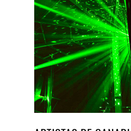
INFANTIL
LOC
CO
GA
FO