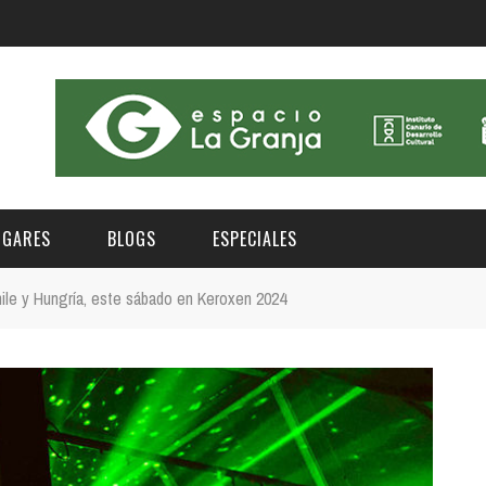
UGARES
BLOGS
ESPECIALES
hile y Hungría, este sábado en Keroxen 2024
E | MUSEOS
FESTIVAL BOREAL 2026
GAR
CATEGORIA
AS Y AUDITORIOS
FESTIVAL TAGANANA 2026
Norte
Cultura
ACIOS CULTURALES
TENERIFE PHE FESTIVAL 2026
Sur
Deporte y Naturaleza
CHE
XXVII VERANO DE CUENTO