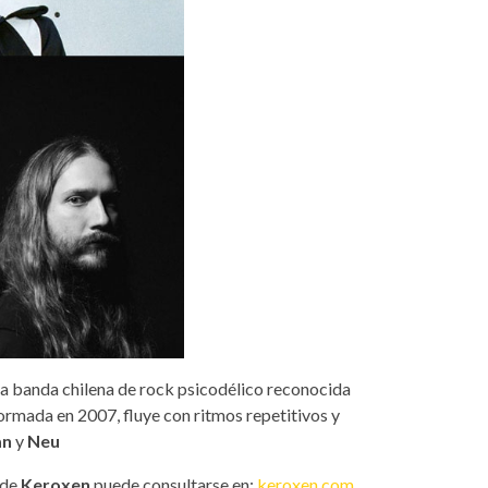
Una banda chilena de rock psicodélico reconocida
ormada en 2007, fluye con ritmos repetitivos y
an
y
Neu
 de
Keroxen
puede consultarse en:
keroxen.com