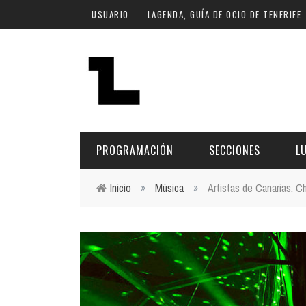
Pasar al contenido principal
USUARIO
LAGENDA, GUÍA DE OCIO DE TENERIFE
PROGRAMACIÓN
SECCIONES
L
Inicio
»
Música
»
Artistas de Canarias, C
Usted está aquí
MÚSICA
ART
FECHA
LU
ESCÉNICAS
SAL
Hoy
CULTURA
ESP
Plan Finde
GASTRONOMÍA
NO