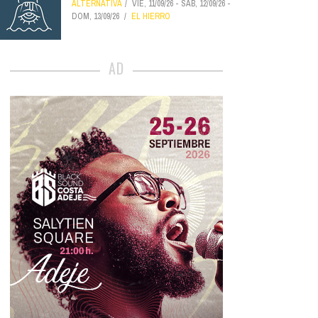
ALTERNATIVA
VIE, 11/09/26
-
SÁB, 12/09/26
-
DOM, 13/09/26
EL HIERRO
AD