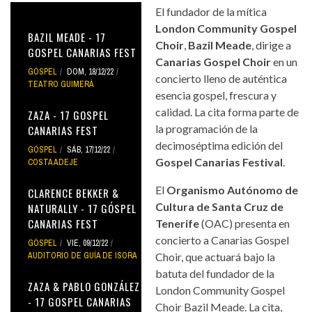
El fundador de la mítica
London Community Gospel
BAZIL MEADE - 17
Choir
,
Bazil Meade
, dirige a
GOSPEL CANARIAS FEST
Canarias Gospel Choir
en un
GÓSPEL
DOM, 18/12/22
concierto lleno de auténtica
TEATRO GUIMERÁ
esencia gospel, frescura y
calidad. La cita forma parte de
ZAZA - 17 GOSPEL
la programación de la
CANARIAS FEST
decimoséptima edición del
GÓSPEL
SÁB, 17/12/22
Gospel Canarias Festival
.
COSTA ADEJE
El
Organismo Autónomo de
CLARENCE BEKKER &
Cultura de Santa Cruz de
NATURALLY - 17 GÓSPEL
CANARIAS FEST
Tenerife
(OAC) presenta en
concierto a Canarias Gospel
GÓSPEL
VIE, 09/12/22
AUDITORIO DE GUÍA DE ISORA
Choir, que actuará bajo la
batuta del fundador de la
ZAZA & PABLO GONZÁLEZ
London Community Gospel
- 17 GOSPEL CANARIAS
Choir Bazil Meade. La cita,