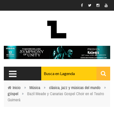
Pasar al contenido principal
Inicio
»
Música
»
clásica, jazz y músicas del mundo
»
góspel
»
Bazil Meade y Canarias Gospel Choir en el Teatro
Usted está aquí
Guimerá