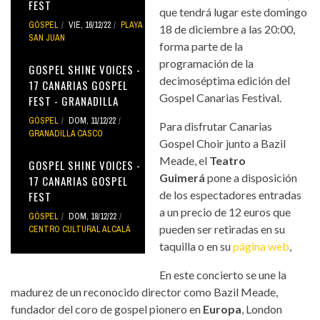
FEST
que tendrá lugar este domingo
GÓSPEL
VIE, 16/12/22
PLAYA
18 de diciembre a las 20:00,
SAN JUAN
forma parte de la
programación de la
GOSPEL SHINE VOICES -
decimoséptima edición del
17 CANARIAS GOSPEL
Gospel Canarias Festival.
FEST - GRANADILLA
GÓSPEL
DOM, 11/12/22
Para disfrutar Canarias
GRANADILLA CASCO
Gospel Choir junto a Bazil
Meade, el
Teatro
GOSPEL SHINE VOICES -
Guimerá
pone a disposición
17 CANARIAS GOSPEL
de los espectadores entradas
FEST
a un precio de 12 euros que
GÓSPEL
DOM, 18/12/22
pueden ser retiradas en su
CENTRO CULTURAL ALCALÁ
taquilla o en su
página web
,
En este concierto se une la
madurez de un reconocido director como Bazil Meade,
fundador del coro de gospel pionero en
Europa
, London