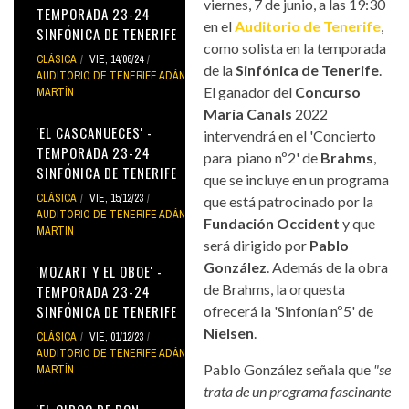
viernes, 7 de junio, a las 19:30
TEMPORADA 23-24
en el
Auditorio de Tenerife
,
SINFÓNICA DE TENERIFE
como solista en la temporada
CLÁSICA
VIE, 14/06/24
de la
Sinfónica de Tenerife
.
AUDITORIO DE TENERIFE ADÁN
El ganador del
Concurso
MARTÍN
María Canals
2022
'EL CASCANUECES' -
intervendrá en el 'Concierto
TEMPORADA 23-24
para piano nº2' de
Brahms
,
SINFÓNICA DE TENERIFE
que se incluye en un programa
CLÁSICA
VIE, 15/12/23
que está patrocinado por la
AUDITORIO DE TENERIFE ADÁN
Fundación Occident
y que
MARTÍN
será dirigido por
Pablo
González
. Además de la obra
'MOZART Y EL OBOE' -
de Brahms, la orquesta
TEMPORADA 23-24
SINFÓNICA DE TENERIFE
ofrecerá la 'Sinfonía nº5' de
Nielsen
.
CLÁSICA
VIE, 01/12/23
AUDITORIO DE TENERIFE ADÁN
Pablo González señala que
"se
MARTÍN
trata de un programa fascinante