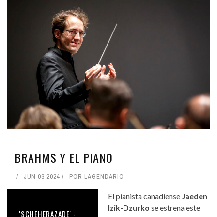
BRAHMS Y EL PIANO
JUN 03 2024
POR
LAGENDARIO
El pianista canadiense
Jaeden
Izik-Dzurko
se estrena este
'SCHEHERAZADE' -