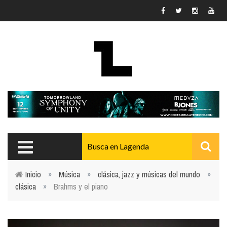
Pasar al contenido principal
Inicio
»
Música
»
clásica, jazz y músicas del mundo
»
clásica
»
Brahms y el piano
Usted está aquí