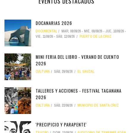
EVENTOS DESTACADOS
DOCANARIAS 2026
DOCUMENTAL
MAR, 08/09/26
-
MIÉ, 09/09/26
-
JUE, 10/09/26
-
VIE, 11/09/26
-
SÁB, 12/09/26
PUERTO DE LA CRUZ
MINI FERIA DEL LIBRO - VERANO DE CUENTO
2026
CULTURA
SÁB, 29/08/26
EL SAUZAL
TALLERES Y ACCIONES - FESTIVAL TAGANANA
2026
CULTURA
SÁB, 22/08/26
MUNICIPIO DE SANTA CRUZ
'PRECIPICIO Y PARAPENTE'
TEATRO
DOM, 13/09/26
AUDITORIO DE TENERIFE ADÁN