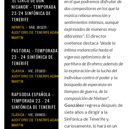
'EL CIRCO DE DON
en el que podremos disfrutar de
NICANOR' - TEMPORADA
dos compositores en los que la
23-24 SINFÓNICA DE
música rebosa emoción y
TENERIFE
sentimientos intensos, aunque
INFANTIL
SÁB, 18/11/23
expresados de maneras muy
AUDITORIO DE TENERIFE ADÁN
diferentes"
. El director
MARTÍN
ovetense destaca
"desde la
íntima melancolía hasta el
PASTORAL - TEMPORADA
23 - 24 SINFÓNICA DE
vigoroso optimismo de la
TENERIFE
partitura de Brahms; además de
la exploración de la lucha del
CLÁSICA
VIE, 27/10/23
AUDITORIO DE TENERIFE ADÁN
individuo contra el poder y la
MARTÍN
búsqueda de esperanza en
tiempos de guerra, de la
RAPSODIA ESPAÑOLA -
composición de Nielsen"
.
TEMPORADA 23 - 24
González
regresa después de
SINFÓNICA DE TENERIFE
siete años a dirigir a la
CLÁSICA
VIE, 22/09/23
Sinfónica de Tenerife y,
AUDITORIO DE TENERIFE ADÁN
MARTÍN
curiosamente, lo hará en un