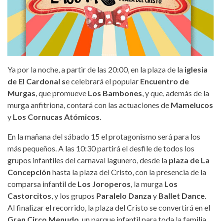
Ya por la noche, a partir de las 20:00, en la plaza de la
iglesia
de El Cardonal s
e celebrará el popular
Encuentro de
Murgas
, que promueve
Los Bambones
, y que, además de la
murga anfitriona, contará con las actuaciones de
Mamelucos
y
Los Cornucas Atómicos
.
En la mañana del sábado 15 el protagonismo será para los
más pequeños. A las 10:30 partirá el desfile de todos los
grupos infantiles del carnaval lagunero, desde la
plaza de La
Concepción
hasta la plaza del Cristo, con la presencia de la
comparsa infantil de
Los Joroperos
, la murga
Los
Castorcitos
, y los grupos
Paralelo Danza
y
Ballet Dance
.
Al finalizar el recorrido, la plaza del Cristo se convertirá en el
Gran Circo Menudo
, un parque infantil para toda la familia