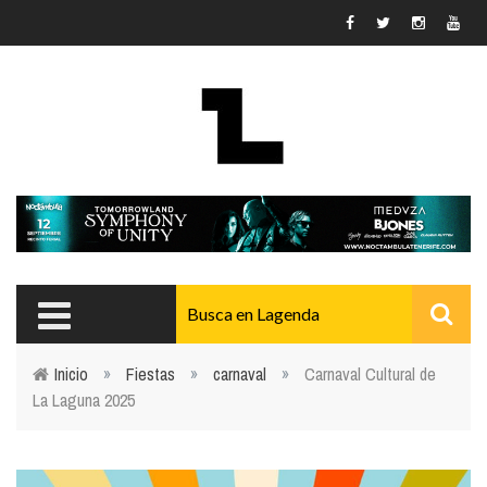
Pasar al contenido principal
Inicio
»
Fiestas
»
carnaval
»
Carnaval Cultural de
La Laguna 2025
Usted está aquí