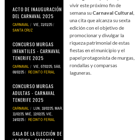
vivir este próximo fin de
ACTO DE INAUGURACIÓN
semana su
Carnaval Cultural
,
DEL CARNAVAL 2025
una cita que alcanza su sexta
CARNAVAL
VIE, 31/01/25
edición con el objetivo de
SANTA CRUZ
promocionar y divulgar la
riqueza patrimonial de estas
CONCURSO MURGAS
fiestas en el municipio y el
INFANTILES - CARNAVAL
TENERIFE 2025
papel protagonista de murgas,
rondallas y comparsas
CARNAVAL
VIE, 07/02/25
,
SÁB,
08/02/25
RECINTO FERIAL
laguneras.
CONCURSO MURGAS
ADULTAS - CARNAVAL
TENERIFE 2025
CARNAVAL
LUN, 10/02/25
,
MAR,
11/02/25
,
MIÉ, 12/02/25
,
VIE,
14/02/25
RECINTO FERIAL
GALA DE LA ELECCIÓN DE