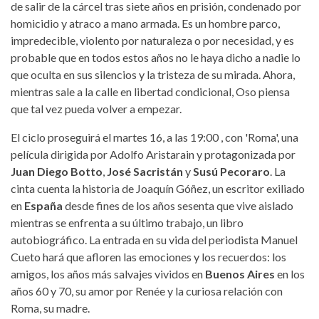
de salir de la cárcel tras siete años en prisión, condenado por
homicidio y atraco a mano armada. Es un hombre parco,
impredecible, violento por naturaleza o por necesidad, y es
probable que en todos estos años no le haya dicho a nadie lo
que oculta en sus silencios y la tristeza de su mirada. Ahora,
mientras sale a la calle en libertad condicional, Oso piensa
que tal vez pueda volver a empezar.
El ciclo proseguirá el martes 16, a las 19:00 , con 'Roma', una
película dirigida por Adolfo Aristarain y protagonizada por
Juan Diego Botto
,
José Sacristán
y
Susú Pecoraro
. La
cinta cuenta la historia de Joaquín Góñez, un escritor exiliado
en
España
desde fines de los años sesenta que vive aislado
mientras se enfrenta a su último trabajo, un libro
autobiográfico. La entrada en su vida del periodista Manuel
Cueto hará que afloren las emociones y los recuerdos: los
amigos, los años más salvajes vividos en
Buenos Aires
en los
años 60 y 70, su amor por Renée y la curiosa relación con
Roma, su madre.