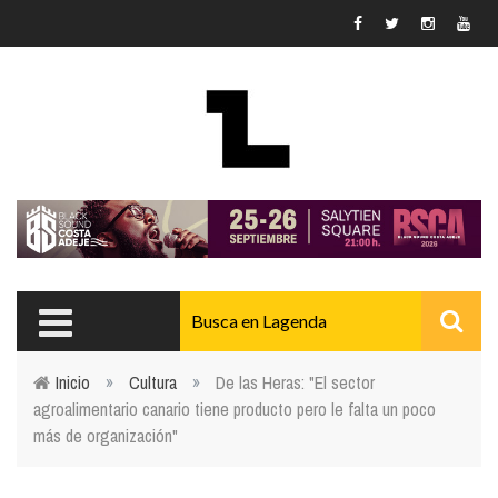
Pasar al contenido principal
Inicio
»
Cultura
»
De las Heras: "El sector
agroalimentario canario tiene producto pero le falta un poco
Usted está aquí
más de organización"