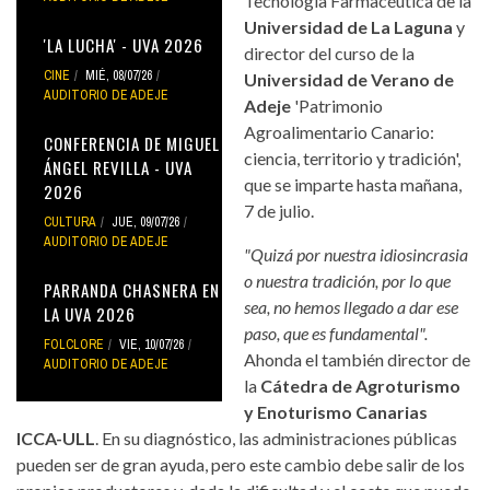
Tecnología Farmacéutica de la
Universidad de La Laguna
y
'LA LUCHA' - UVA 2026
director del curso de la
CINE
MIÉ, 08/07/26
Universidad de Verano de
AUDITORIO DE ADEJE
Adeje
'Patrimonio
Agroalimentario Canario:
CONFERENCIA DE MIGUEL
ciencia, territorio y tradición',
ÁNGEL REVILLA - UVA
que se imparte hasta mañana,
2026
7 de julio.
CULTURA
JUE, 09/07/26
AUDITORIO DE ADEJE
"Quizá por nuestra idiosincrasia
o nuestra tradición, por lo que
PARRANDA CHASNERA EN
sea, no hemos llegado a dar ese
LA UVA 2026
paso, que es fundamental".
FOLCLORE
VIE, 10/07/26
Ahonda el también director de
AUDITORIO DE ADEJE
la
Cátedra de Agroturismo
y Enoturismo Canarias
ICCA-ULL
. En su diagnóstico, las administraciones públicas
pueden ser de gran ayuda, pero este cambio debe salir de los