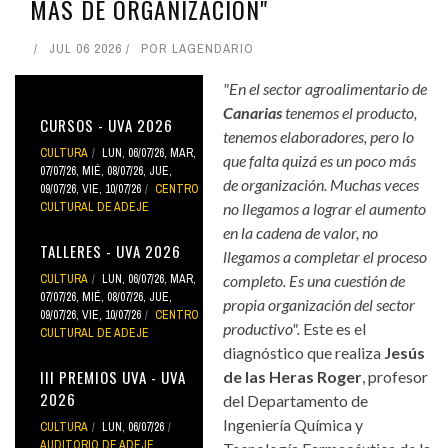
MÁS DE ORGANIZACIÓN"
JUL 06 2026
POR
LAGENDARIO
"En el sector agroalimentario de
Canarias
tenemos el producto,
CURSOS - UVA 2026
tenemos elaboradores, pero lo
CULTURA
LUN, 06/07/26
,
MAR,
que falta quizá es un poco más
07/07/26
,
MIÉ, 08/07/26
,
JUE,
de organización. Muchas veces
09/07/26
,
VIE, 10/07/26
CENTRO
CULTURAL DE ADEJE
no llegamos a lograr el aumento
en la cadena de valor, no
TALLERES - UVA 2026
llegamos a completar el proceso
CULTURA
LUN, 06/07/26
,
MAR,
completo. Es una cuestión de
07/07/26
,
MIÉ, 08/07/26
,
JUE,
propia organización del sector
09/07/26
,
VIE, 10/07/26
CENTRO
productivo".
Este es el
CULTURAL DE ADEJE
diagnóstico que realiza
Jesús
III PREMIOS UVA - UVA
de las Heras Roger
, profesor
2026
del Departamento de
Ingeniería Química y
CULTURA
LUN, 06/07/26
AUDITORIO DE ADEJE