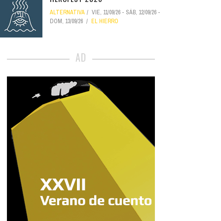
ALTERNATIVA
VIE, 11/09/26
-
SÁB, 12/09/26
-
DOM, 13/09/26
EL HIERRO
AD