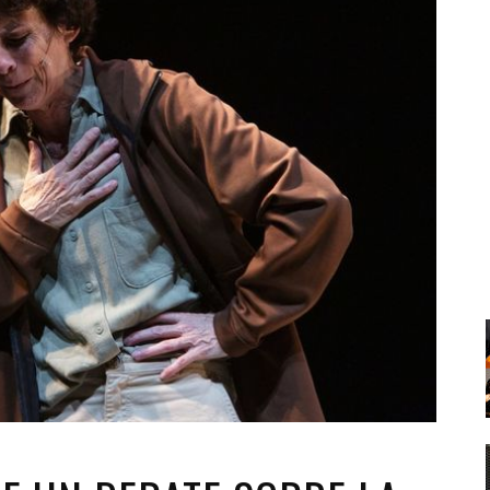
Santa Cruz | La Laguna
Gastro
ALES CON ACTUACIONES
Islas
Infantil
MERCIO
Música
STRO
Escénicas
RMATIVO