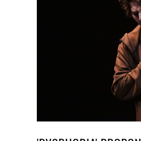
INFANTIL
LOC
CO
GA
FO