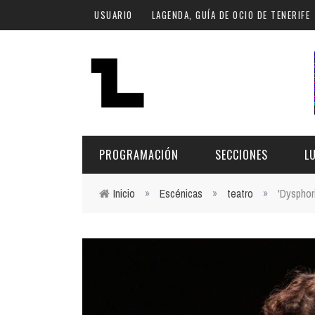
Pasar al contenido principal
USUARIO
LAGENDA, GUÍA DE OCIO DE TENERIFE
PROGRAMACIÓN
SECCIONES
L
Inicio
»
Escénicas
»
teatro
»
'Dysphor
Usted está aquí
MÚSICA
ART
FECHA
LU
ESCÉNICAS
SAL
Hoy
CULTURA
ESP
Plan Finde
GASTRONOMÍA
NO