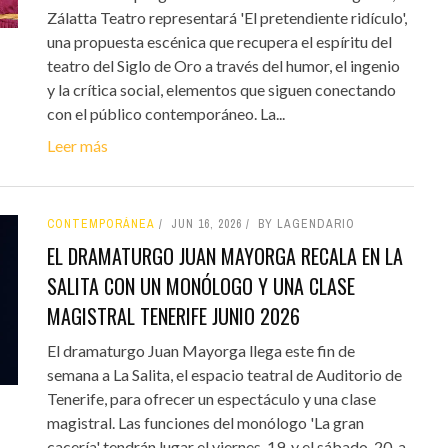
Zálatta Teatro representará 'El pretendiente ridículo',
una propuesta escénica que recupera el espíritu del
teatro del Siglo de Oro a través del humor, el ingenio
y la crítica social, elementos que siguen conectando
con el público contemporáneo. La...
Leer más
CONTEMPORÁNEA
JUN 16, 2026
BY LAGENDARIO
EL DRAMATURGO JUAN MAYORGA RECALA EN LA
SALITA CON UN MONÓLOGO Y UNA CLASE
MAGISTRAL TENERIFE JUNIO 2026
El dramaturgo Juan Mayorga llega este fin de
semana a La Salita, el espacio teatral de Auditorio de
Tenerife, para ofrecer un espectáculo y una clase
magistral. Las funciones del monólogo 'La gran
cacería' tendrán lugar el viernes, 19, y el sábado, 20, a