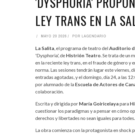
'DYSPHORIA' PROPON
LEY TRANS EN LA SA
MAYO 20 2026
POR
LAGENDARIO
La Salita
, el programa de teatro del
Auditorio d
'Dysphoria', de
Histrión Teatro
. Se trata de un 
en la reciente ley trans, en el fraude de género y 
norma. Las sesiones tendrán lugar este viernes, dí
entradas agotadas, y el domingo, día 24, a las 12
por alumnado de la
Escuela de Actores de Can
colaboración.
Escrita y dirigida por
María Goiricelaya
para
Hi
cuestionar los paradigmas y a pensar en cómo ope
derechos y libertades no sean iguales para todes.
La obra comienza con la protagonista en shock po