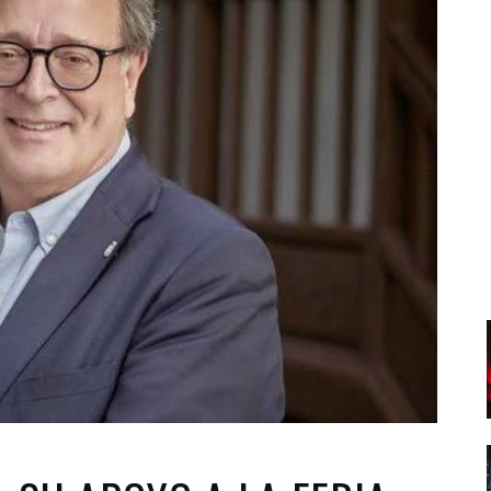
Santa Cruz | La Laguna
Gastro
ALES CON ACTUACIONES
Islas
Infantil
MERCIO
Música
STRO
Escénicas
RMATIVO