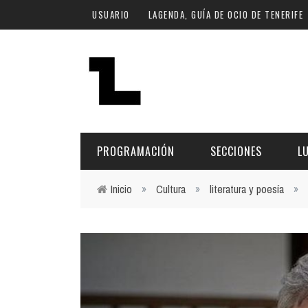
Pasar al contenido principal
USUARIO
LAGENDA, GUÍA DE OCIO DE TENERIFE
PROGRAMACIÓN
SECCIONES
L
Inicio
»
Cultura
»
literatura y poesía
»
Usted está aquí
MÚSICA
ART
FECHA
LU
ESCÉNICAS
SAL
Hoy
CULTURA
ESP
Plan Finde
GASTRONOMÍA
NO