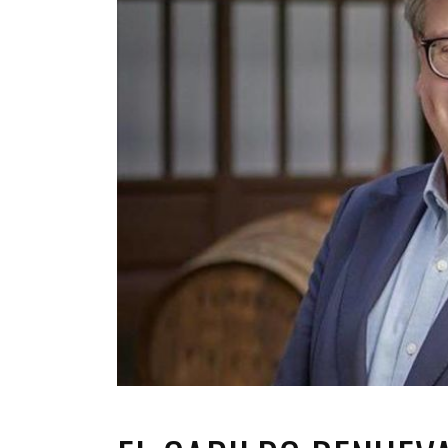
INFANTIL
LOC
CO
GA
FO