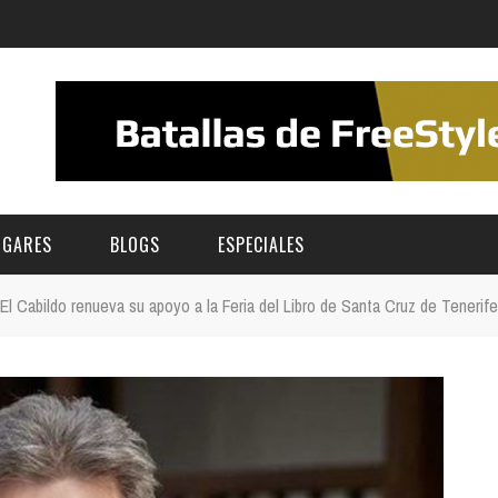
UGARES
BLOGS
ESPECIALES
El Cabildo renueva su apoyo a la Feria del Libro de Santa Cruz de Tenerife
E | MUSEOS
FESTIVAL BOREAL 2026
GAR
CATEGORIA
AS Y AUDITORIOS
FESTIVAL TAGANANA 2026
Norte
Cultura
ACIOS CULTURALES
TENERIFE PHE FESTIVAL 2026
Sur
Deporte y Naturaleza
CHE
XXVII VERANO DE CUENTO