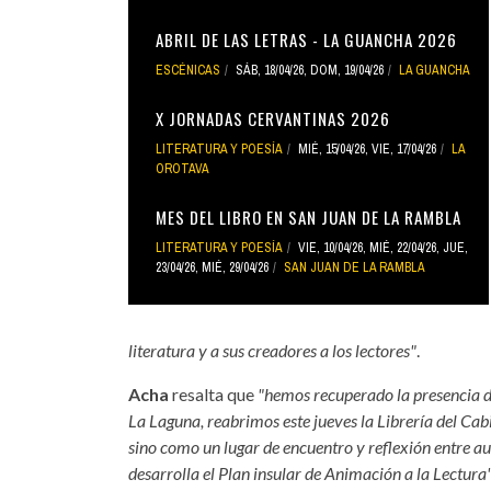
ABRIL DE LAS LETRAS - LA GUANCHA 2026
ESCÉNICAS
SÁB, 18/04/26
,
DOM, 19/04/26
LA GUANCHA
X JORNADAS CERVANTINAS 2026
LITERATURA Y POESÍA
MIÉ, 15/04/26
,
VIE, 17/04/26
LA
OROTAVA
MES DEL LIBRO EN SAN JUAN DE LA RAMBLA
LITERATURA Y POESÍA
VIE, 10/04/26
,
MIÉ, 22/04/26
,
JUE,
23/04/26
,
MIÉ, 29/04/26
SAN JUAN DE LA RAMBLA
literatura y a sus creadores a los lectores"
.
Acha
resalta que
"hemos recuperado la presencia de
La Laguna, reabrimos este jueves la Librería del Ca
sino como un lugar de encuentro y reflexión entre aut
desarrolla el Plan insular de Animación a la Lectura