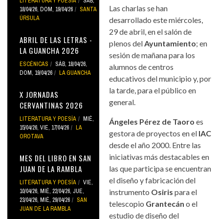
LITERATURA Y POESÍA
SÁB,
Las charlas se han
18/04/26
,
DOM, 19/04/26
SANTA
ÚRSULA
desarrollado este miércoles,
29 de abril, en el salón de
ABRIL DE LAS LETRAS -
plenos del
Ayuntamiento
; en
LA GUANCHA 2026
sesión de mañana para los
ESCÉNICAS
SÁB, 18/04/26
,
alumnos de centros
DOM, 19/04/26
LA GUANCHA
educativos del municipio y, por
la tarde, para el público en
X JORNADAS
general.
CERVANTINAS 2026
LITERATURA Y POESÍA
MIÉ,
Ángeles Pérez de Taoro
es
15/04/26
,
VIE, 17/04/26
LA
gestora de proyectos en el
IAC
OROTAVA
desde el año 2000. Entre las
iniciativas más destacables en
MES DEL LIBRO EN SAN
JUAN DE LA RAMBLA
las que participa se encuentran
el diseño y fabricación del
LITERATURA Y POESÍA
VIE,
10/04/26
,
MIÉ, 22/04/26
,
JUE,
instrumento
Osiris
para el
23/04/26
,
MIÉ, 29/04/26
SAN
telescopio
Grantecán
o el
JUAN DE LA RAMBLA
estudio de diseño del