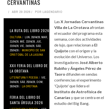
CERVANTINAS
ABR 29 2026
POR
LAGENDARIO
Las
X Jornadas Cervantinas
Villa de La Orotava
afrontan
LA RUTA DEL LIBRO 2026
el ecuador del programa esta
CULTURA
LUN, 20/04/26
,
MAR,
semana, con dos actividades
21/04/26
,
MIÉ, 22/04/26
,
JUE,
de lujo, que relacionan a
El
23/04/26
,
VIE, 24/04/26
,
SÁB,
25/04/26
MUNICIPIO DE SAN
Quijote
con el origen y la
CRISTÓBAL DE LA LAGUNA
evolución del Universo. Los
investigadores
José Alberto
XXII FERIA DEL LIBRO DE
Rubiño
y
Ángeles Pérez de
LA OROTAVA
Taoro
difunden en sendas
LITERATURA Y POESÍA
VIE,
conferencias el experimento
24/04/26
,
SÁB, 25/04/26
,
DOM,
'Quijote' que lidera el
26/04/26
LA OROTAVA
Instituto de Astrofísica de
FERIA DEL LIBRO DE
Canarias
y que se centra en el
SANTA ÚRSULA 2026
estudio del Big Bang.