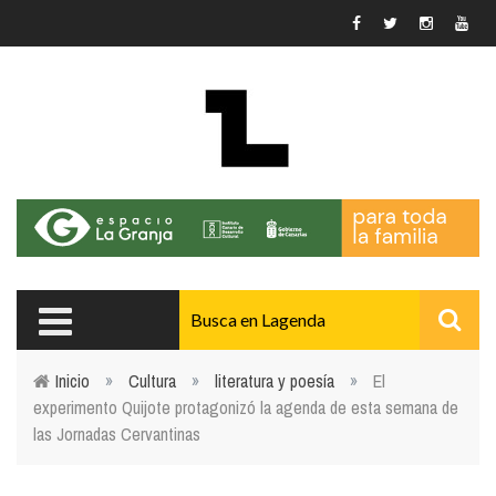
Pasar al contenido principal
Inicio
»
Cultura
»
literatura y poesía
»
El
experimento Quijote protagonizó la agenda de esta semana de
Usted está aquí
las Jornadas Cervantinas