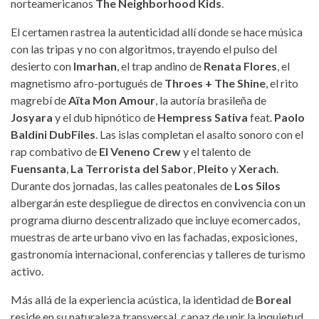
norteamericanos
The Neighborhood Kids
.
El certamen rastrea la autenticidad allí donde se hace música
con las tripas y no con algoritmos, trayendo el pulso del
desierto con
Imarhan
, el trap andino de
Renata Flores
, el
magnetismo afro-portugués de
Throes + The Shine
, el rito
magrebí de
Aïta Mon Amour
, la autoría brasileña de
Josyara
y el dub hipnótico de
Hempress Sativa
feat.
Paolo
Baldini DubFiles
. Las islas completan el asalto sonoro con el
rap combativo de
El Veneno Crew
y el talento de
Fuensanta
,
La Terrorista del Sabor
,
Pleito
y
Xerach
.
Durante dos jornadas, las calles peatonales de
Los Silos
albergarán este despliegue de directos en convivencia con un
programa diurno descentralizado que incluye ecomercados,
muestras de arte urbano vivo en las fachadas, exposiciones,
gastronomía internacional, conferencias y talleres de turismo
activo.
Más allá de la experiencia acústica, la identidad de
Boreal
reside en su naturaleza transversal, capaz de unir la inquietud