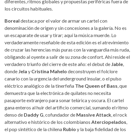
diferentes, ritmos globales y propuestas periféricas fuera de
los circuitos habituales.
Boreal
destaca por el valor de armar un cartel con
denominación de origen y sin concesiones a la galería. No es
un escaparate de usar y tirar; aquí la música muerde. Lo
verdaderamente reseñable de esta edición es el atrevimiento
de cruzar las herencias más puras con la vanguardia más ruda,
obligando al oyente a salir de su zona de confort. Ahí reside el
verdadero triunfo del cierre de este año: el debut de
Jable
,
donde
Jela
y
Cristina Mahelo
deconstruyen el folclore
canario con la urgencia del underground insular, o el pulso
eléctrico analógico de la tinerfeña
The Queen of Bass
, que
demuestra que la electrónica de quilates no necesita
pasaporte extranjero para sonar telúrica y oscura. El cartel
gana enteros al huir del artificio comercial, sumando el ritmo
denso de
Daddy G
, cofundador de
Massive Attack
, el rock
alternativo e histórico de los colombianos
Aterciopelados
,
el pop sintético de la chilena
Rubio
y la baja fidelidad de los