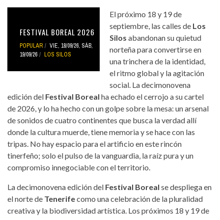
El próximo 18 y 19 de
septiembre, las calles de
Los
FESTIVAL BOREAL 2026
Silos
abandonan su quietud
POPULAR
VIE, 18/09/26
,
SÁB,
norteña para convertirse en
19/09/26
LOS SILOS
una trinchera de la identidad,
el ritmo global y la agitación
social. La decimonovena
edición del
Festival Boreal
ha echado el cerrojo a su cartel
de 2026, y lo ha hecho con un golpe sobre la mesa: un arsenal
de sonidos de cuatro continentes que busca la verdad allí
donde la cultura muerde, tiene memoria y se hace con las
tripas. No hay espacio para el artificio en este rincón
tinerfeño; solo el pulso de la vanguardia, la raíz pura y un
compromiso innegociable con el territorio.
La decimonovena edición del
Festival Boreal
se despliega en
el norte de
Tenerife
como una celebración de la pluralidad
creativa y la biodiversidad artística. Los próximos 18 y 19 de