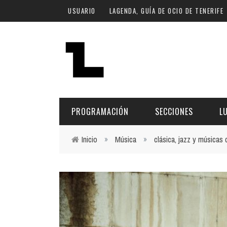
Pasar al contenido principal
USUARIO
LAGENDA, GUÍA DE OCIO DE TENERIFE
PROGRAMACIÓN
SECCIONES
L
Inicio
»
Música
»
clásica, jazz y músicas
Usted está aquí
MÚSICA
ART
FECHA
LU
ESCÉNICAS
SAL
Hoy
CULTURA
ESP
Plan Finde
GASTRONOMÍA
NO