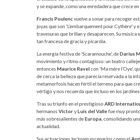
y se expande, como una enredadera que crece en 
Francis Poulenc
vuelve a sonar para recoger este
joyas que son 'L’embarquement pour Cythère' y el
travesuras que brillan y desaparecen. Su música e
tan francesa de gracia y picardía.
La energía festiva de 'Scaramouche', de
Darius M
movimiento y ritmo contagioso: un teatro callejero
entonces
Maurice Ravel
con 'Ma mère l’Oye', qu
de cerca la belleza que parecía reservada a la inf
metamorfosis hacen fértil el terreno para que crez
vértigo y nos recuerda que incluso en los jardine
Tras su triunfo en el prestigioso
ARD Internatio
hermanos
Víctor
y
Luis del Valle
fue muy pronto
más sobresalientes de
Europa
, consolidando una
actualidad.
Sus actuaciones incluyen escenarios como el
Aud