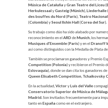
Música de Cataluña
y
Gran Teatre del Liceu
(
Herkulessaal
y
Gasteig
(
Múnich
),
Liederhalle
des bouffes du Nord
(
París
),
Teatro Nacional
(
Colombia
) y
Seoul Ilshin Hall
(
Corea del Sur
).
Su trabajo como dúo ha sido alabado por numero
reconocimiento en el
ARD
de
Munich
, los herma
Musiques d’Ensemble
(
París
) y en el
Dranoff 
así como distinguidos con la Medalla de Plata d
También se proclamaron ganadores y Premio Esp
Competition
(
Polonia
) y recibieron el Premio d
Eslovaquia
), donde se dan cita los ganadores d
Queen Elisabeth Competition
,
Tchaikovsky 
En la actualidad,
Víctor
y
Luis del Valle
compagin
Conservatorio Superior de Música de Málag
Madrid
. Son invitados frecuentemente para impa
tanto en
España
como en el extranjero.