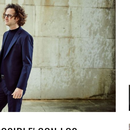
Santa Cruz | La Laguna
Gastro
ALES CON ACTUACIONES
Islas
Infantil
MERCIO
Música
STRO
Escénicas
RMATIVO