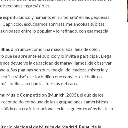
direcciones imprevisibles.
 espíritu lúdico y humano: en su 'Sonata', en las pequeñas
 'Capriccio', escuchamos sonrisas, melancolías súbitas,
s un paseo entre lo popular y lo refinado, con esa mezcla
ilhaud
, irrumpe como una mascarada llena de color,
 que se abre ante el público y lo invita a participar. Llega
e nos devuelve la capacidad de maravillarnos, de observar
ancia. Sus páginas son pura magia: delicadeza, misterio y
ca 'La Valse', ese torbellino que convierte el baile en
s más bellos acechan las fuerzas del caos.
nal Music Competition
(
Munich
, 2005), el dúo de los
 reconocido como una de las agrupaciones camerísticas
 sólida carrera internacional en los siguientes años hasta la
itorio Nacional de Música de Madrid
,
Palau de la