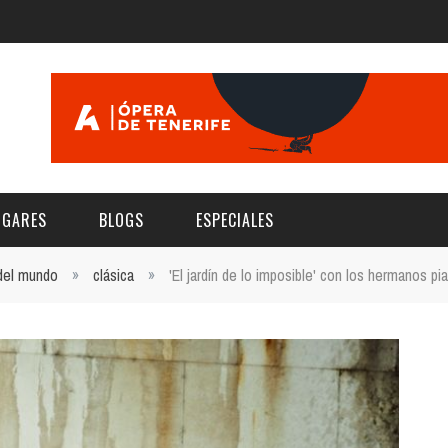
UGARES
BLOGS
ESPECIALES
 del mundo
»
clásica
»
'El jardín de lo imposible' con los hermanos pia
E | MUSEOS
FESTIVAL BOREAL 2026
GAR
CATEGORIA
AS Y AUDITORIOS
FESTIVAL TAGANANA 2026
Norte
Cultura
ACIOS CULTURALES
TENERIFE PHE FESTIVAL 2026
Sur
Deporte y Naturaleza
CHE
XXVII VERANO DE CUENTO