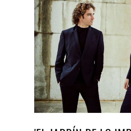
INFANTIL
LOC
CO
GA
FO