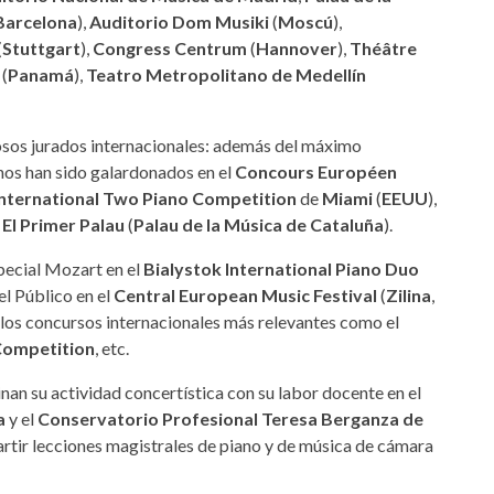
Barcelona
),
Auditorio Dom Musiki
(
Moscú
),
(
Stuttgart
),
Congress Centrum
(
Hannover
),
Théâtre
(
Panamá
),
Teatro Metropolitano de Medellín
sos jurados internacionales: además del máximo
nos han sido galardonados en el
Concours Européen
International Two Piano Competition
de
Miami
(
EEUU
),
e
El Primer Palau
(
Palau de la Música de Cataluña
).
ecial Mozart en el
Bialystok International Piano Duo
el Público en el
Central European Music Festival
(
Zilina
,
e los concursos internacionales más relevantes como el
Competition
, etc.
an su actividad concertística con su labor docente en el
a
y el
Conservatorio Profesional Teresa Berganza de
rtir lecciones magistrales de piano y de música de cámara