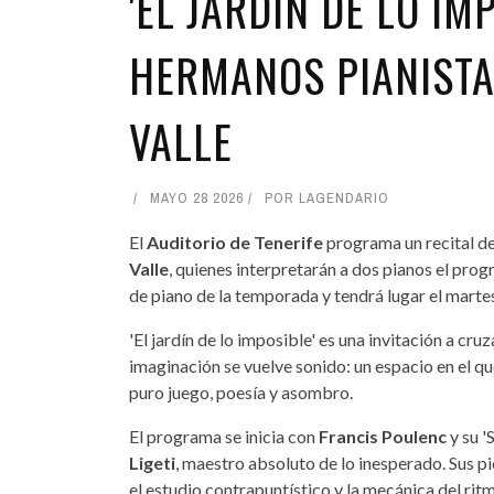
'EL JARDÍN DE LO IM
HERMANOS PIANISTAS
VALLE
MAYO 28 2026
POR
LAGENDARIO
El
Auditorio de Tenerife
programa un recital d
Valle
, quienes interpretarán a dos pianos el progr
de piano de la temporada y tendrá lugar el martes,
'El jardín de lo imposible' es una invitación a cru
imaginación se vuelve sonido: un espacio en el qu
puro juego, poesía y asombro.
El programa se inicia con
Francis Poulenc
y su '
Ligeti
, maestro absoluto de lo inesperado. Sus p
el estudio contrapuntístico y la mecánica del ritm