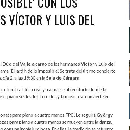
POSIBLE' CON LOS
 VÍCTOR Y LUIS DEL
el
Dúo del Valle
, a cargo de los hermanos
Víctor
y
Luis del
ama 'El jardín de lo imposible'. Se trata del último concierto
 día 2, a las 19:30 en la
Sala de Cámara
.
zar el umbral de lo real y asomarse al territorio donde la
e el piano se desdobla en dos y la música se convierte en
Sonata para piano a cuatro manos FP8'. Le seguirá
György
iezas para piano a cuatro manos se mueven entre la danza,
o con una ironía luminosa. En ellas, la tradición se retuerce