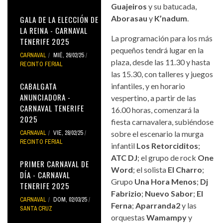
Guajeiros
y su batucada,
Aborasau
y
K’nadum
.
GALA DE LA ELECCIÓN DE
LA REINA - CARNAVAL
La programación para los más
TENERIFE 2025
pequeños tendrá lugar en la
CARNAVAL
MIÉ, 26/02/25
plaza, desde las 11.30 y hasta
RECINTO FERIAL
las 15.30, con talleres y juegos
CABALGATA
infantiles, y en horario
ANUNCIADORA -
vespertino, a partir de las
CARNAVAL TENERIFE
16.00 horas, comenzará la
2025
fiesta carnavalera, subiéndose
CARNAVAL
VIE, 28/02/25
sobre el escenario la murga
RECINTO FERIAL
infantil
Los Retorciditos
;
ATC DJ
; el grupo de rock
One
PRIMER CARNAVAL DE
Word
; el solista
El Charro
;
DÍA - CARNAVAL
Grupo
Una Hora Menos
;
Dj
TENERIFE 2025
Fabrizio
;
Nuevo Sabor
;
El
CARNAVAL
DOM, 02/03/25
Ferna
;
Aparranda2
y las
SANTA CRUZ
orquestas
Wamampy
y