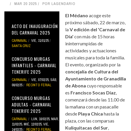
MAR 20 2025
POR
LAGENDARIO
El Médano
acoge este
próximo sábado, 22 de marzo,
ACTO DE INAUGURACIÓN
la
V edición del 'Carnaval de
DEL CARNAVAL 2025
Día'
con más de 15 horas
CARNAVAL
VIE, 31/01/25
ininterrumpidas de
SANTA CRUZ
actividades y actuaciones
musicales para toda la familia.
CONCURSO MURGAS
El evento, organizado por la
INFANTILES - CARNAVAL
TENERIFE 2025
concejalía de Cultura del
Ayuntamiento de Granadilla
CARNAVAL
VIE, 07/02/25
,
SÁB,
08/02/25
RECINTO FERIAL
de Abona
cuyo responsable
es
Francisco Socas Díaz
,
CONCURSO MURGAS
comenzará desde las 11.00 de
ADULTAS - CARNAVAL
la mañana con un pasacalle
TENERIFE 2025
desde
Playa Chica
hasta la
CARNAVAL
LUN, 10/02/25
,
MAR,
plaza, con las comparsas
11/02/25
,
MIÉ, 12/02/25
,
VIE,
Kuliquitacas del Sur
,
14/02/25
RECINTO FERIAL