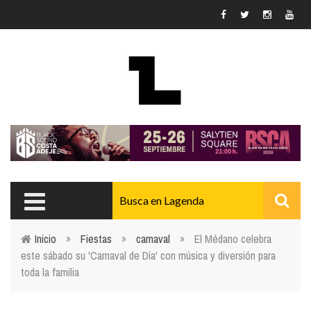
Pasar al contenido principal
Inicio
»
Fiestas
»
carnaval
»
El Médano celebra
este sábado su 'Carnaval de Día' con música y diversión para
Usted está aquí
toda la familia