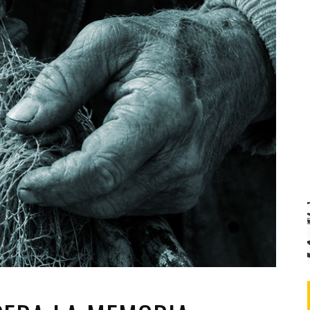
Santa Cruz | La Laguna
Gastro
ALES CON ACTUACIONES
Islas
Infantil
MERCIO
Música
STRO
Escénicas
RMATIVO