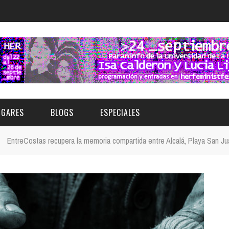
UGARES
BLOGS
ESPECIALES
»
EntreCostas recupera la memoria compartida entre Alcalá, Playa San Ju
E | MUSEOS
FESTIVAL BOREAL 2026
GAR
CATEGORIA
AS Y AUDITORIOS
FESTIVAL TAGANANA 2026
Norte
Cultura
ACIOS CULTURALES
TENERIFE PHE FESTIVAL 2026
Sur
Deporte y Naturaleza
CHE
XXVII VERANO DE CUENTO