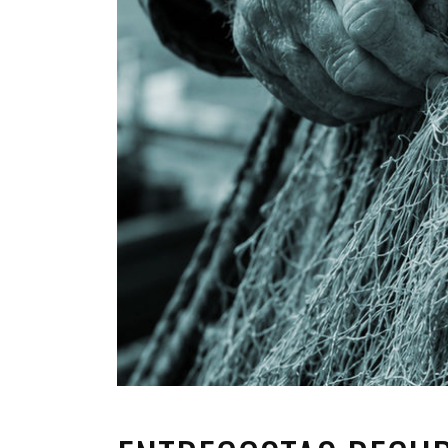
INFANTIL
LOC
CO
GA
FO