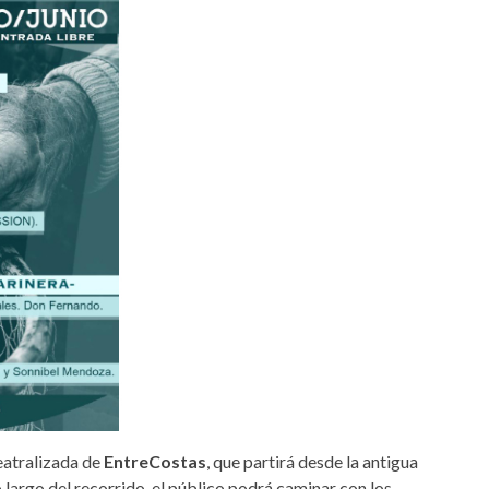
teatralizada de
EntreCostas
, que partirá desde la antigua
o largo del recorrido, el público podrá caminar con los