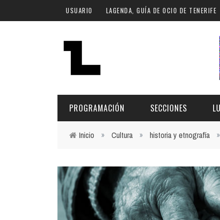
Pasar al contenido principal
USUARIO
LAGENDA, GUÍA DE OCIO DE TENERIFE
PROGRAMACIÓN
SECCIONES
L
Inicio
»
Cultura
»
historia y etnografía
Usted está aquí
MÚSICA
ART
FECHA
LU
ESCÉNICAS
SAL
Hoy
CULTURA
ESP
Plan Finde
GASTRONOMÍA
NO