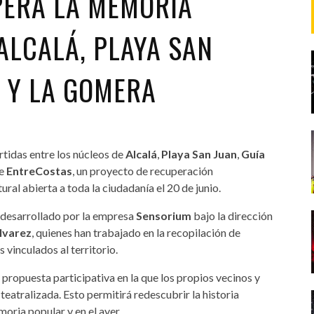
PERA LA MEMORIA
ALCALÁ, PLAYA SAN
A Y LA GOMERA
rtidas entre los núcleos de
Alcalá
,
Playa San Juan
,
Guía
de
EntreCostas
, un proyecto de recuperación
ral abierta a toda la ciudadanía el 20 de junio.
n desarrollado por la empresa
Sensorium
bajo la dirección
lvarez
, quienes han trabajado en la recopilación de
vinculados al territorio.
a propuesta participativa en la que los propios vecinos y
teatralizada. Esto permitirá redescubrir la historia
moria popular y en el ayer.