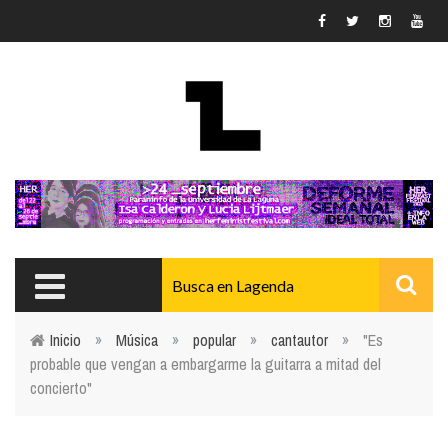
Pasar al contenido principal
Inicio
»
Música
»
popular
»
cantautor
»
"Es
probable que vengan a embargarme la guitarra a mitad del
Usted está aquí
concierto"