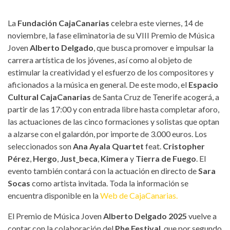
La
Fundación CajaCanarias
celebra este viernes, 14 de
noviembre, la fase eliminatoria de su VIII Premio de Música
Joven
Alberto Delgado
, que busca promover e impulsar la
carrera artística de los jóvenes, así como al objeto de
estimular la creatividad y el esfuerzo de los compositores y
aficionados a la música en general. De este modo, el
Espacio
Cultural CajaCanarias
de Santa Cruz de Tenerife acogerá, a
partir de las 17:00 y con entrada libre hasta completar aforo,
las actuaciones de las cinco formaciones y solistas que optan
a alzarse con el galardón, por importe de 3.000 euros. Los
seleccionados son
Ana Ayala Quartet
feat.
Cristopher
Pérez
,
Hergo
,
Just_beca
,
Kimera
y
Tierra de Fuego
. El
evento también contará con la actuación en directo de
Sara
Socas
como artista invitada. Toda la información se
encuentra disponible en la
Web de CajaCanarias.
El Premio de Música Joven
Alberto Delgado 2025
vuelve a
contar con la colaboración del
Phe Festival
, que por segundo