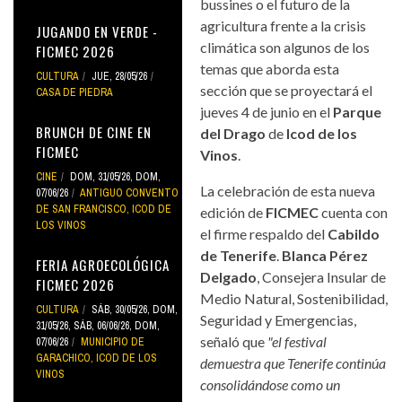
bussines o el futuro de la
agricultura frente a la crisis
JUGANDO EN VERDE -
climática son algunos de los
FICMEC 2026
temas que aborda esta
CULTURA
JUE, 28/05/26
sección que se proyectará el
CASA DE PIEDRA
jueves 4 de junio en el
Parque
BRUNCH DE CINE EN
del Drago
de
Icod de los
FICMEC
Vinos
.
CINE
DOM, 31/05/26
,
DOM,
La celebración de esta nueva
07/06/26
ANTIGUO CONVENTO
DE SAN FRANCISCO
,
ICOD DE
edición de
FICMEC
cuenta con
LOS VINOS
el firme respaldo del
Cabildo
de Tenerife
.
Blanca Pérez
FERIA AGROECOLÓGICA
Delgado
, Consejera Insular de
FICMEC 2026
Medio Natural, Sostenibilidad,
CULTURA
SÁB, 30/05/26
,
DOM,
Seguridad y Emergencias,
31/05/26
,
SÁB, 06/06/26
,
DOM,
señaló que
"el festival
07/06/26
MUNICIPIO DE
GARACHICO
,
ICOD DE LOS
demuestra que Tenerife continúa
VINOS
consolidándose como un