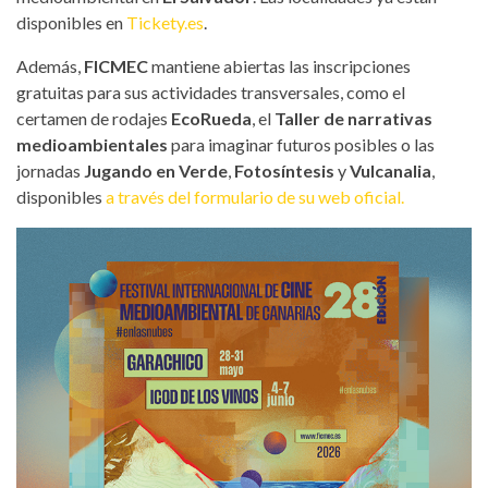
disponibles en
Tickety.es
.
Además,
FICMEC
mantiene abiertas las inscripciones
gratuitas para sus actividades transversales, como el
certamen de rodajes
EcoRueda
, el
Taller de narrativas
medioambientales
para imaginar futuros posibles o las
jornadas
Jugando en Verde
,
Fotosíntesis
y
Vulcanalia
,
disponibles
a través del formulario de su web oficial.
28ficmec-cartel-2026.jpg