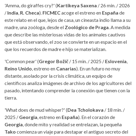
'Amma, do giraffes cry?' (
Kartikeya Saxena
/ 26 min. / 2026
/
India
,
R. Checa
).
FICMEC
acoge el estreno en
España
de
este relato en el que, lejos de casa, un cineasta indio llama a su
madre, una zoóloga, desde el
Zoológico de Praga
. A medida
que describe las misteriosas vidas de los animales cautivos
que está observando, el zoo se convierte en un espacio en el
que los recuerdos de madre e hijo se materializan.
'Common pear' (
Gregor Božič
/ 15 min. / 2025 /
Eslovenia
,
Reino Unido
, estreno en
Canarias
). En un futuro no muy
distante, asolado por la crisis climática, un equipo de
científicos analiza imágenes de archivo de los agricultores del
pasado, intentando comprender la conexión que tienen con la
tierra.
'What does de mud whisper?' (
Dea Tcholokava
/ 18 min. /
2025 /
Georgia
, estreno en
España
). En el corazón de
Georgia
, donde mito y realidad se entrelazan, la pequeña
Tako
comienza un viaje para destapar el antiguo secreto del