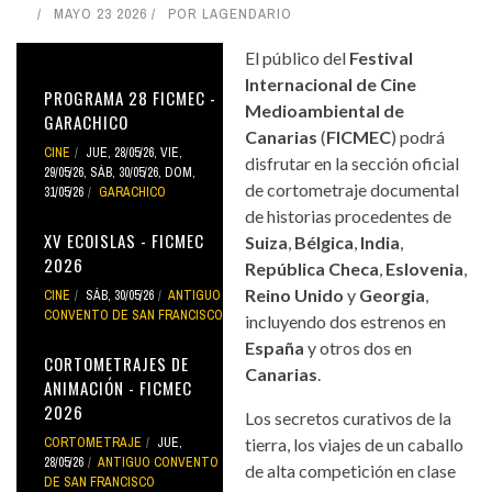
MAYO 23 2026
POR
LAGENDARIO
El público del
Festival
Internacional de Cine
PROGRAMA 28 FICMEC -
Medioambiental de
GARACHICO
Canarias
(
FICMEC
) podrá
CINE
JUE, 28/05/26
,
VIE,
disfrutar en la sección oficial
29/05/26
,
SÁB, 30/05/26
,
DOM,
de cortometraje documental
31/05/26
GARACHICO
de historias procedentes de
XV ECOISLAS - FICMEC
Suiza
,
Bélgica
,
India
,
2026
República Checa
,
Eslovenia
,
Reino Unido
y
Georgia
,
CINE
SÁB, 30/05/26
ANTIGUO
CONVENTO DE SAN FRANCISCO
incluyendo dos estrenos en
España
y otros dos en
CORTOMETRAJES DE
Canarias
.
ANIMACIÓN - FICMEC
2026
Los secretos curativos de la
CORTOMETRAJE
JUE,
tierra, los viajes de un caballo
28/05/26
ANTIGUO CONVENTO
de alta competición en clase
DE SAN FRANCISCO