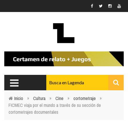
Pasar al contenido principal
Inicio
»
Cultura
»
Cine
»
cortometraje
»
FICMEC viaja por el mundo a través de su sección de
Usted está aquí
cortometrajes documentales