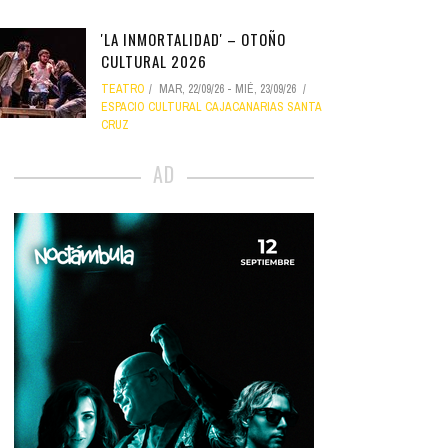
'LA INMORTALIDAD' – OTOÑO
CULTURAL 2026
TEATRO
MAR, 22/09/26
-
MIÉ, 23/09/26
ESPACIO CULTURAL CAJACANARIAS SANTA
CRUZ
AD