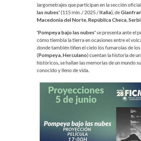
largometrajes que participan en la sección ofici
las nubes'
(115 min. / 2025 /
Italia
), de
Gianfran
Macedonia del Norte
,
República Checa
,
Serbi
'Pompeya bajo las nubes'
se presenta ante el p
cómo tiembla la tierra en ocasiones entre el vol
donde también tiñen el cielo los fumarolas de lo
(
Pompeya
,
Herculano
) cuentan la historia de u
históricos, se hallan las memorias de un mundo 
conocido y lleno de vida.
peliculas-5-junio-ficmec-2026