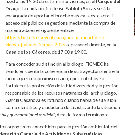
Icod
a las 19:30 de este mismo viernes, en el
Parque del
Drago
. La cantante icodense
Fabiola Socas
será la
encargada de aportar el broche musical a este acto. El
acceso del público se gestiona mediante la compra de
una entrada en el siguiente enlace:
https://tickety.es/event/inauguracion-icod-de-los-
vinos-dj-ahmet-ficmec-2026
o, presencialmente, en la
Casa de los Cáceres
, de 17:00 a 19:00.
Para conceder su distinción al biólogo,
FICMEC
ha
tenido en cuenta la coherencia de su trayectoria entre la
ciencia y el compromiso cívico, que contribuye a
fortalecer la protección de la biodiversidad y la gestión
responsable de los recursos naturales del archipiélago.
García Casanova es rotundo cuando habla de su visión
como científico y ciudadano de las islas ante la situación
y hay que cambiar el modelo"
, dice de forma terminante.
ntos organismos concebidos para la gestión ambiental, del
deración Canaria de Actividades Subacuáticas