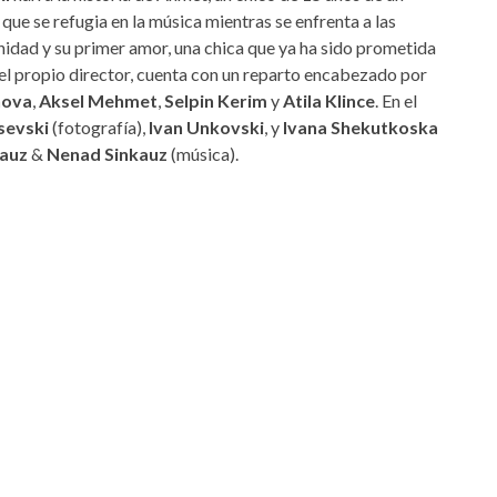
, que se refugia en la música mientras se enfrenta a las
idad y su primer amor, una chica que ya ha sido prometida
r el propio director, cuenta con un reparto encabezado por
nova
,
Aksel Mehmet
,
Selpin Kerim
y
Atila Klince
. En el
evski
(fotografía),
Ivan Unkovski
, y
Ivana Shekutkoska
kauz
&
Nenad Sinkauz
(música).