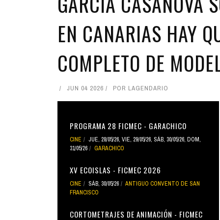
GARCÍA CASANOVA S
EN CANARIAS HAY Q
COMPLETO DE MODE
JUN 04 2026
POR
LAGENDARIO
PROGRAMA 28 FICMEC - GARACHICO
CINE
JUE, 28/05/26
,
VIE, 29/05/26
,
SÁB, 30/05/26
,
DOM,
31/05/26
GARACHICO
XV ECOISLAS - FICMEC 2026
CINE
SÁB, 30/05/26
ANTIGUO CONVENTO DE SAN
FRANCISCO
CORTOMETRAJES DE ANIMACIÓN - FICMEC