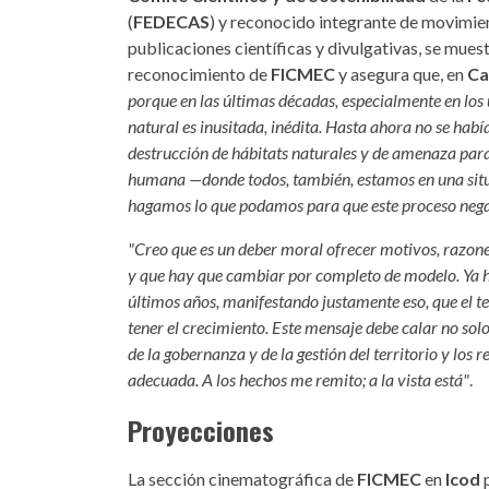
(
FEDECAS
) y reconocido integrante de movimie
publicaciones científicas y divulgativas, se mues
reconocimiento de
FICMEC
y asegura que, en
Ca
porque en las últimas décadas, especialmente en los 
natural es inusitada, inédita. Hasta ahora no se había
destrucción de hábitats naturales y de amenaza para 
humana —donde todos, también, estamos en una situ
hagamos lo que podamos para que este proceso nega
"Creo que es un deber moral ofrecer motivos, razone
y que hay que cambiar por completo de modelo. Ya han
últimos años, manifestando justamente eso, que el terr
tener el crecimiento. Este mensaje debe calar no sol
de la gobernanza y de la gestión del territorio y lo
adecuada. A los hechos me remito; a la vista está"
.
Proyecciones
La sección cinematográfica de
FICMEC
en
Icod
p