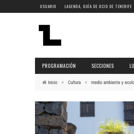
Pasar al contenido principal
USUARIO
LAGENDA, GUÍA DE OCIO DE TENERIFE
PROGRAMACIÓN
SECCIONES
L
Inicio
»
Cultura
»
medio ambiente y ecol
Usted está aquí
MÚSICA
ART
FECHA
LU
ESCÉNICAS
SAL
Hoy
CULTURA
ESP
Plan Finde
GASTRONOMÍA
NO