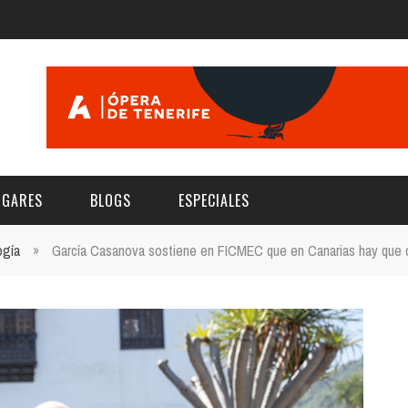
UGARES
BLOGS
ESPECIALES
ogía
»
García Casanova sostiene en FICMEC que en Canarias hay que 
E | MUSEOS
FESTIVAL BOREAL 2026
GAR
CATEGORIA
AS Y AUDITORIOS
FESTIVAL TAGANANA 2026
Norte
Cultura
ACIOS CULTURALES
NOCTÁMBULA TENERIFE
Sur
Deporte y Naturaleza
CHE
TENERIFE PHE FESTIVAL 2026