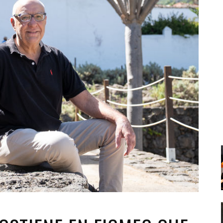
Santa Cruz | La Laguna
Gastro
ALES CON ACTUACIONES
XXVII VERANO DE CUENTO
Islas
Infantil
MERCIO
Música
STRO
Escénicas
RMATIVO