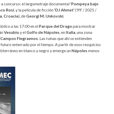
al a concurso: el largometraje documental
'Pompeya bajo
co Rosi
, y la película de ficción
'DJ Ahmet'
(99’ / 2025 /
a
,
Croacia
), de
Georgi M. Unkovski
.
úblico a las 17:00 en el
Parque del Drago
para mostrar
cán
Vesubio
y el
Golfo de Nápoles
, en
Italia
, una zona
s
Campos Flegraenos
. Las ruinas que ahí se extienden
n futuro enterrado por el tiempo. A partir de esos resquicios
subterráneo en blanco y negro y emerge un
Nápoles
menos
-icod.jpg