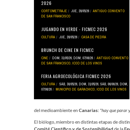
2026
CORTOMETRAJE
JUE, 28/05/26
ANTIGUO CONVENTO
DE SAN FRANCISCO
JUGANDO EN VERDE - FICMEC 2026
CULTURA
JUE, 28/05/26
CASA DE PIEDRA
BRUNCH DE CINE EN FICMEC
CINE
DOM, 31/05/26
,
DOM, 07/06/26
ANTIGUO CONVENTO
DE SAN FRANCISCO
,
ICOD DE LOS VINOS
FERIA AGROECOLÓGICA FICMEC 2026
CULTURA
SÁB, 30/05/26
,
DOM, 31/05/26
,
SÁB, 06/06/26
,
DOM,
07/06/26
MUNICIPIO DE GARACHICO
,
ICOD DE LOS VINOS
del medioambiente en
Canarias
:
"hay que parar 
El biólogo, miembro en distintas etapas de disti
Comité Científico y de Sostenibilidad
de la
Fe