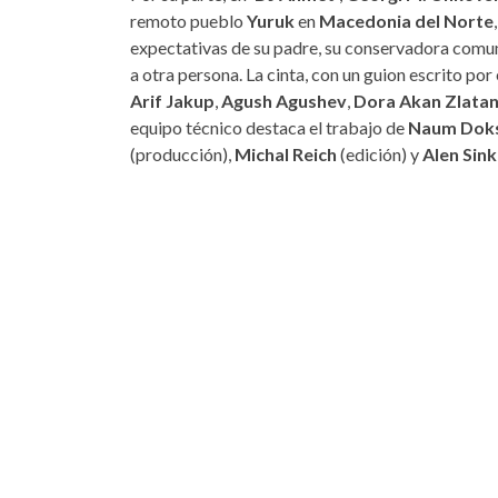
remoto pueblo
Yuruk
en
Macedonia del Norte
expectativas de su padre, su conservadora comun
a otra persona. La cinta, con un guion escrito po
Arif Jakup
,
Agush Agushev
,
Dora Akan Zlata
equipo técnico destaca el trabajo de
Naum Doks
(producción),
Michal Reich
(edición) y
Alen Sin