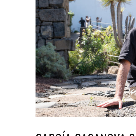
INFANTIL
LOC
CO
GA
FO