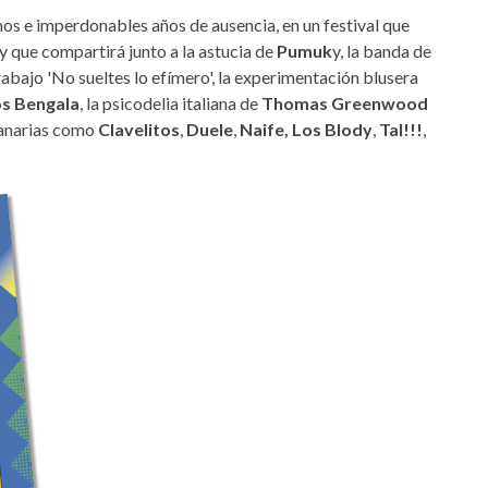
mos e imperdonables años de ausencia, en un festival que
que compartirá junto a la astucia de
Pumuk
y, la banda de
bajo 'No sueltes lo efímero', la experimentación blusera
s Bengala
, la psicodelia italiana de
Thomas Greenwood
canarias como
Clavelitos
,
Duele
,
Naife,
Los Blody
,
Tal!!!
,
.jpg