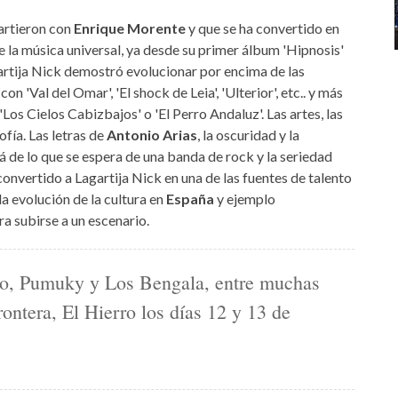
artieron con
Enrique Morente
y que se ha convertido en
de la música universal, ya desde su primer álbum 'Hipnosis'
 Lagartija Nick demostró evolucionar por encima de las
on 'Val del Omar', 'El shock de Leia', 'Ulterior', etc.. y más
Los Cielos Cabizbajos' o 'El Perro Andaluz'. Las artes, las
sofía. Las letras de
Antonio Arias
, la oscuridad y la
 de lo que se espera de una banda de rock y la seriedad
onvertido a Lagartija Nick en una de las fuentes de talento
la evolución de la cultura en
España
y ejemplo
ra subirse a un escenario.
to, Pumuky y Los Bengala, entre muchas
ontera, El Hierro los días 12 y 13 de