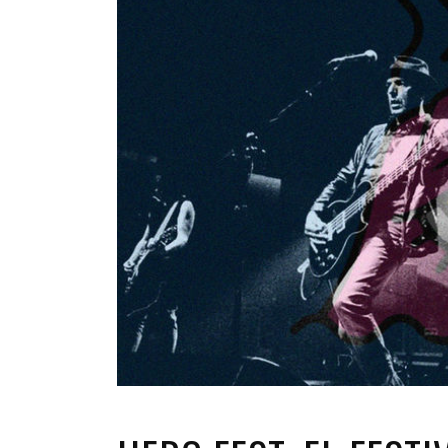
INFANTIL
LOC
CO
GA
FO