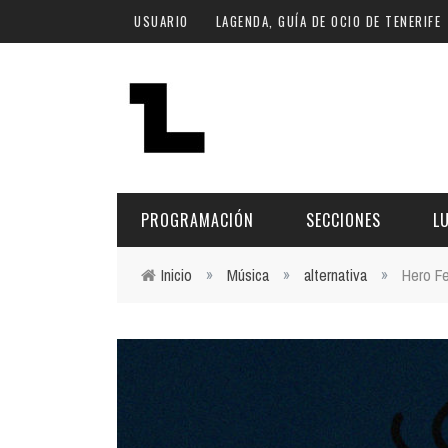
Pasar al contenido principal
USUARIO
LAGENDA, GUÍA DE OCIO DE TENERIFE
PROGRAMACIÓN
SECCIONES
L
Inicio
»
Música
»
alternativa
»
Hero Fe
Usted está aquí
MÚSICA
ART
FECHA
LU
ESCÉNICAS
SAL
Hoy
CULTURA
ESP
Plan Finde
GASTRONOMÍA
NO