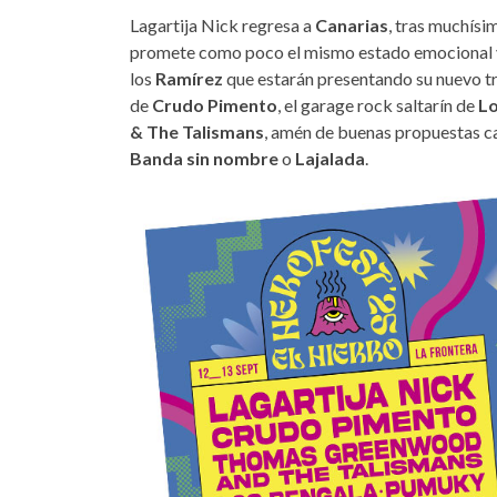
Lagartija Nick regresa a
Canarias
, tras muchísi
promete como poco el mismo estado emocional y 
los
Ramírez
que estarán presentando su nuevo tra
de
Crudo Pimento
, el garage rock saltarín de
Lo
& The Talismans
, amén de buenas propuestas 
Banda sin nombre
o
Lajalada
.
cartel-herofest-el-hierro-2025