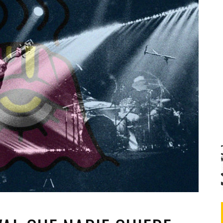
Santa Cruz | La Laguna
Gastro
ALES CON ACTUACIONES
Islas
Infantil
MERCIO
Música
STRO
Escénicas
RMATIVO