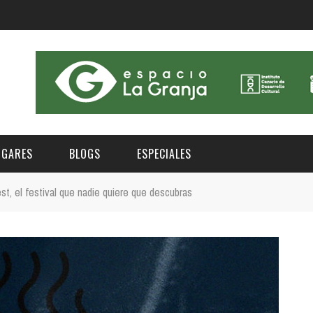
UGARES
BLOGS
ESPECIALES
st, el festival que nadie quiere que descubras
E | MUSEOS
FESTIVAL BOREAL 2026
GAR
CATEGORIA
AS Y AUDITORIOS
FESTIVAL TAGANANA 2026
Norte
Cultura
ACIOS CULTURALES
TENERIFE PHE FESTIVAL 2026
Sur
Deporte y Naturaleza
CHE
XXVII VERANO DE CUENTO