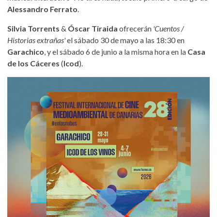
Alessandro Ferrato
.
Silvia Torrents
&
Óscar Tiraida
ofrecerán
'Cuentos /
Historias extrañas'
el sábado 30 de mayo a las 18:30 en
Garachico
, y el sábado 6 de junio a la misma hora en la
Casa
de los Cáceres
(
Icod
).
28ficmec-cartel-2026.jpg