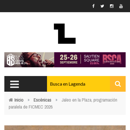
Pasar al contenido principal
Inicio
»
Escénicas
»
Jaleo en la Plaza, programación
paralela de FICMEC 2026
Usted está aquí