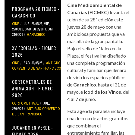
Cine Medioambiental de
PROGRAMA 28 FICMEC -
Canarias
(
FICMEC
) levanta el
GARACHICO
telón de su 28ª edición este
CINE
JUE, 28/05/26
,
VIE,
jueves 28 de mayo con una
29/05/26
,
SÁB, 30/05/26
,
DOM,
ambiciosa propuesta que va
31/05/26
GARACHICO
más allá de la gran pantalla.
XV ECOISLAS - FICMEC
Bajo el sello de 'Jaleo en la
2026
Plaza', el festival ha diseñado
una completa programación
CINE
SÁB, 30/05/26
ANTIGUO
CONVENTO DE SAN FRANCISCO
cultural y familiar que llenará
de vida los espacios públicos
CORTOMETRAJES DE
de
Garachico
, hasta el 31 de
ANIMACIÓN - FICMEC
mayo, e
Icod de los Vinos
, del
2026
4 al 7 de junio.
CORTOMETRAJE
JUE,
28/05/26
ANTIGUO CONVENTO
Esta agenda paralela incluye
DE SAN FRANCISCO
una decena de actos gratuitos
que combinan el
JUGANDO EN VERDE -
entretenimiento familiar, las
FICMEC 2026