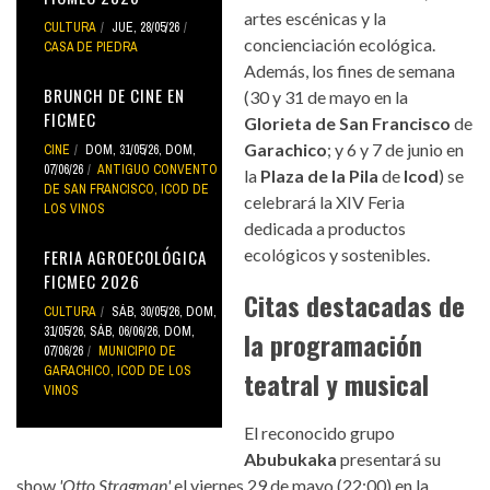
artes escénicas y la
CULTURA
JUE, 28/05/26
concienciación ecológica.
CASA DE PIEDRA
Además, los fines de semana
BRUNCH DE CINE EN
(30 y 31 de mayo en la
FICMEC
Glorieta de San Francisco
de
Garachico
; y 6 y 7 de junio en
CINE
DOM, 31/05/26
,
DOM,
07/06/26
ANTIGUO CONVENTO
la
Plaza de la Pila
de
Icod
) se
DE SAN FRANCISCO
,
ICOD DE
celebrará la XIV Feria
LOS VINOS
dedicada a productos
ecológicos y sostenibles.
FERIA AGROECOLÓGICA
FICMEC 2026
Citas destacadas de
CULTURA
SÁB, 30/05/26
,
DOM,
31/05/26
,
SÁB, 06/06/26
,
DOM,
la programación
07/06/26
MUNICIPIO DE
GARACHICO
,
ICOD DE LOS
teatral y musical
VINOS
El reconocido grupo
Abubukaka
presentará su
show
'Otto Stragman'
el viernes 29 de mayo (22:00) en la