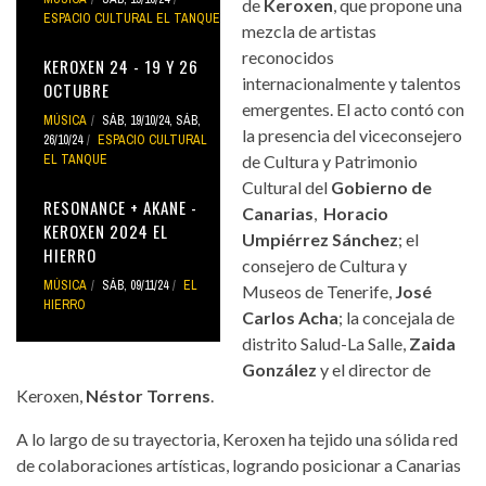
de
Keroxen
, que propone una
ESPACIO CULTURAL EL TANQUE
mezcla de artistas
reconocidos
KEROXEN 24 - 19 Y 26
internacionalmente y talentos
OCTUBRE
emergentes. El acto contó con
MÚSICA
SÁB, 19/10/24
,
SÁB,
la presencia del viceconsejero
26/10/24
ESPACIO CULTURAL
EL TANQUE
de Cultura y Patrimonio
Cultural del
Gobierno de
RESONANCE + AKANE -
Canarias
,
Horacio
KEROXEN 2024 EL
Umpiérrez Sánchez
; el
HIERRO
consejero de Cultura y
MÚSICA
SÁB, 09/11/24
EL
Museos de Tenerife,
José
HIERRO
Carlos Acha
; la concejala de
distrito Salud-La Salle,
Zaida
González
y el director de
Keroxen,
Néstor Torrens
.
A lo largo de su trayectoria, Keroxen ha tejido una sólida red
de colaboraciones artísticas, logrando posicionar a Canarias