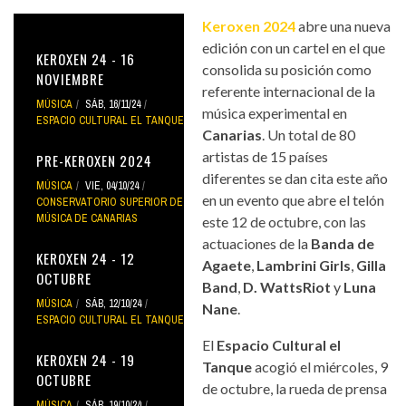
Keroxen 2024
abre una nueva
edición con un cartel en el que
KEROXEN 24 - 16
consolida su posición como
NOVIEMBRE
referente internacional de la
MÚSICA
SÁB, 16/11/24
música experimental en
ESPACIO CULTURAL EL TANQUE
Canarias
. Un total de 80
artistas de 15 países
PRE-KEROXEN 2024
diferentes se dan cita este año
MÚSICA
VIE, 04/10/24
en un evento que abre el telón
CONSERVATORIO SUPERIOR DE
MÚSICA DE CANARIAS
este 12 de octubre, con las
actuaciones de la
Banda de
KEROXEN 24 - 12
Agaete
,
Lambrini Girls
,
Gilla
OCTUBRE
Band
,
D. WattsRiot
y
Luna
MÚSICA
SÁB, 12/10/24
Nane
.
ESPACIO CULTURAL EL TANQUE
El
Espacio Cultural el
KEROXEN 24 - 19
Tanque
acogió el miércoles, 9
OCTUBRE
de octubre, la rueda de prensa
MÚSICA
SÁB, 19/10/24