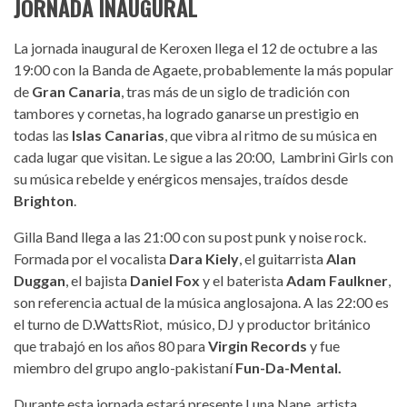
JORNADA INAUGURAL
La jornada inaugural de Keroxen llega el 12 de octubre a las
19:00 con la
Banda de Agaete, probablemente la más popular
de
Gran Canaria
, tras más de un siglo de tradición con
tambores y cornetas, ha logrado ganarse un prestigio en
todas las
Islas Canarias
, que vibra al ritmo de su música en
cada lugar que visitan. Le sigue a las 20:00, Lambrini Girls con
su música rebelde y enérgicos mensajes, traídos desde
Brighton
.
Gilla Band llega a las 21:00 con su post punk y noise rock.
Formada por el vocalista
Dara Kiely
, el guitarrista
Alan
Duggan
, el bajista
Daniel Fox
y el baterista
Adam Faulkner
,
son referencia actual de la música anglosajona. A las 22:00 es
el turno de D.WattsRiot, músico, DJ y productor británico
que trabajó en los años 80 para
Virgin Records
y fue
miembro del grupo anglo-pakistaní
Fun-Da-Mental.
Durante esta jornada estará presente Luna Nane, artista