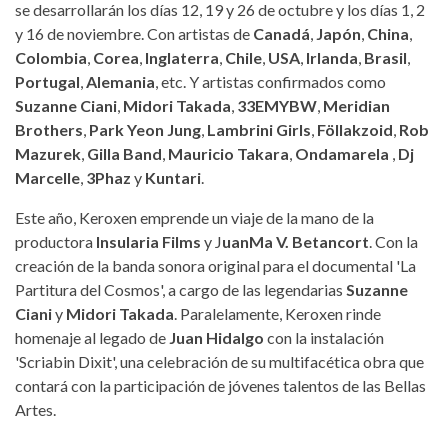
se desarrollarán los días 12, 19 y 26 de octubre y los días 1, 2
y 16 de noviembre. Con artistas de
Canadá
,
Japón
,
China
,
Colombia
,
Corea
,
Inglaterra
,
Chile
,
USA
,
Irlanda
,
Brasil
,
Portugal
,
Alemania
, etc. Y artistas confirmados como
Suzanne Ciani
,
Midori Takada
,
33EMYBW
,
Meridian
Brothers
,
Park Yeon Jung
,
Lambrini Girls
,
Föllakzoid
,
Rob
Mazurek
,
Gilla Band
,
Mauricio Takara
,
Ondamarela
,
Dj
Marcelle
,
3Phaz
y
Kuntari
.
Este año, Keroxen emprende un viaje de la mano de la
productora
Insularia Films
y J
uanMa V. Betancort
. Con la
creación de la banda sonora original para el documental 'La
Partitura del Cosmos', a cargo de las legendarias
Suzanne
Ciani
y
Midori Takada
. Paralelamente, Keroxen rinde
homenaje al legado de
Juan Hidalgo
con la instalación
'Scriabin Dixit', una celebración de su multifacética obra que
contará con la participación de jóvenes talentos de las Bellas
Artes.