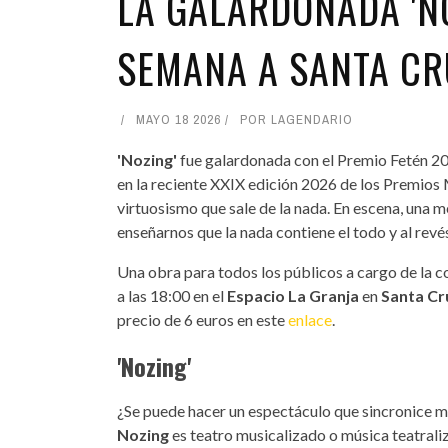
LA GALARDONADA 'NO
SEMANA A SANTA CR
MAYO 18 2026
POR
LAGENDARIO
'Nozing'
fue galardonada con el Premio Fetén 2
en la reciente XXIX edición 2026 de los Premios M
virtuosismo que sale de la nada. En escena, una m
enseñarnos que la nada contiene el todo y al rev
Una obra para todos los públicos a cargo de la
a las 18:00 en el
Espacio La Granja
en
Santa Cr
precio de 6 euros en este
enlace
.
'Nozing'
¿Se puede hacer un espectáculo que sincronice m
Nozing
es teatro musicalizado o música teatrali