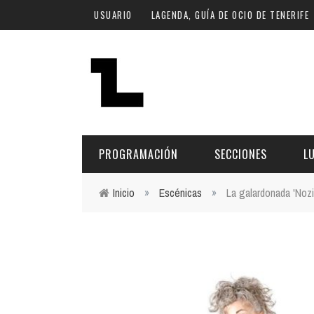
Pasar al contenido principal
USUARIO
LAGENDA, GUÍA DE OCIO DE TENERIFE
PROGRAMACIÓN
SECCIONES
L
Inicio
»
Escénicas
»
La galardonada 'Nozi
Usted está aquí
MÚSICA
ART
FECHA
LU
ESCÉNICAS
SAL
Hoy
CULTURA
ESP
Plan Finde
GASTRONOMÍA
NO