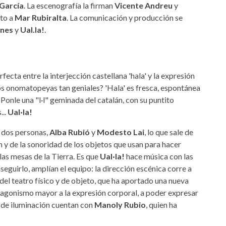
García
. La escenografía la firman
Vicente Andreu
y
to a
Mar Rubiralta
. La comunicación y producción se
ones
y
Ual.la!
.
fecta entre la interjección castellana 'hala' y la expresión
s onomatopeyas tan geniales? 'Hala' es fresca, espontánea
. Ponle una "l·l" geminada del catalán, con su puntito
...
Ual·la!
 dos personas,
Alba Rubió
y
Modesto Lai
, lo que sale de
n y de la sonoridad de los objetos que usan para hacer
las mesas de la Tierra. Es que
Ual·la!
hace música con las
guirlo, amplían el equipo: la dirección escénica corre a
del teatro físico y de objeto, que ha aportado una nueva
agonismo mayor a la expresión corporal, a poder expresar
o de iluminación cuentan con
Manoly Rubio
, quien ha