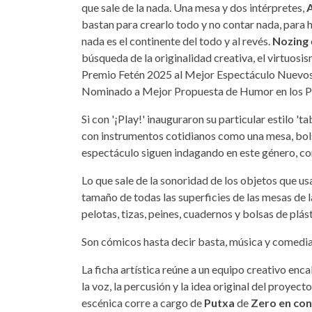
que sale de la nada. Una mesa y dos intérpretes,
A
bastan para crearlo todo y no contar nada, para h
nada es el continente del todo y al revés.
Nozing
búsqueda de la originalidad creativa, el virtuosi
Premio Fetén 2025 al Mejor Espectáculo Nuevos
Nominado a Mejor Propuesta de Humor en los P
Si con '¡Play!' inauguraron su particular estilo 
con instrumentos cotidianos como una mesa, bolsa
espectáculo siguen indagando en este género, con
Lo que sale de la sonoridad de los objetos que u
tamaño de todas las superficies de las mesas de l
pelotas, tizas, peines, cuadernos y bolsas de plás
Son cómicos hasta decir basta, música y comedia 
La ficha artística reúne a un equipo creativo en
la voz, la percusión y la idea original del proyect
escénica corre a cargo de
Putxa
de
Zero en co