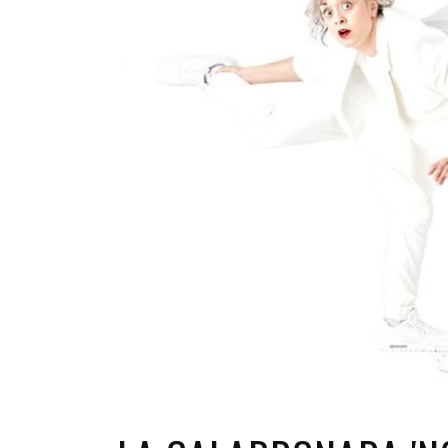
INFANTIL
LOC
CO
GA
FO