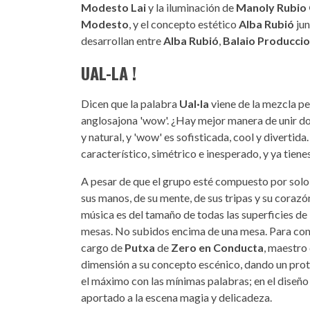
Modesto Lai
y la iluminación de
Manoly Rubio 
Modesto
, y el concepto estético
Alba Rubió
jun
desarrollan entre
Alba Rubió
,
Balaio Producci
UAL-LA !
Dicen que la palabra
Ual·la
viene de la mezcla per
anglosajona 'wow'. ¿Hay mejor manera de unir do
y natural, y 'wow' es sofisticada, cool y divertida
característico, simétrico e inesperado, y ya tienes
A pesar de que el grupo esté compuesto por solo
sus manos, de su mente, de sus tripas y su corazó
música es del tamaño de todas las superficies de 
mesas. No subidos encima de una mesa. Para conse
cargo de
Putxa
de
Zero en Conducta
, maestro 
dimensión a su concepto escénico, dando un prot
el máximo con las mínimas palabras; en el diseñ
aportado a la escena magia y delicadeza.