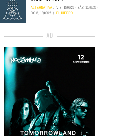
ALTERNATIVA
VIE, 11/09/26
-
SÁB, 12/09/26
-
DOM, 13/09/26
EL HIERRO
AD