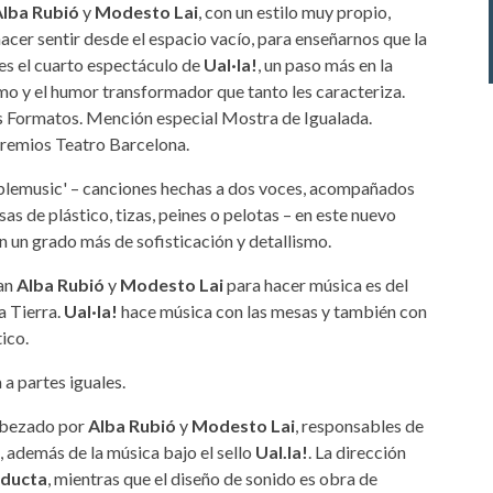
lba Rubió
y
Modesto Lai
, con un estilo muy propio,
acer sentir desde el espacio vacío, para enseñarnos que la
es el cuarto espectáculo de
Ual·la!
, un paso más en la
smo y el humor transformador que tanto les caracteriza.
 Formatos. Mención especial Mostra de Igualada.
remios Teatro Barcelona.
'tablemusic' – canciones hechas a dos voces, acompañados
s de plástico, tizas, peines o pelotas – en este nuevo
 un grado más de sofisticación y detallismo.
san
Alba Rubió
y
Modesto Lai
para hacer música es del
a Tierra.
Ual·la!
hace música con las mesas y también con
tico.
a partes iguales.
cabezado por
Alba Rubió
y
Modesto Lai
, responsables de
o, además de la música bajo el sello
Ual.la!
. La dirección
nducta
, mientras que el diseño de sonido es obra de