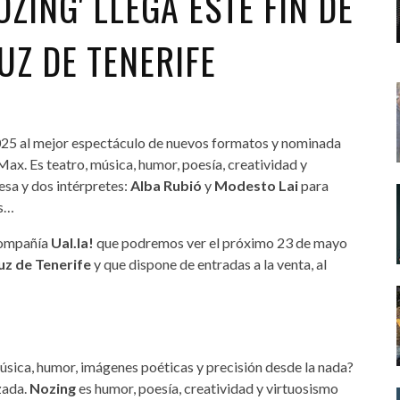
ZING' LLEGA ESTE FIN DE
UZ DE TENERIFE
025 al mejor espectáculo de nuevos formatos y nominada
ax. Es teatro, música, humor, poesía, creatividad y
esa y dos intérpretes:
Alba Rubió
y
Modesto Lai
para
és…
 compañía
Ual.la!
que podremos ver el próximo 23 de mayo
uz de Tenerife
y que dispone de entradas a la venta, al
úsica, humor, imágenes poéticas y precisión desde la nada?
zada.
Nozing
es humor, poesía, creatividad y virtuosismo