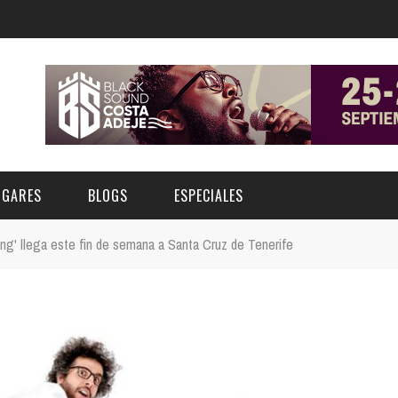
UGARES
BLOGS
ESPECIALES
ng' llega este fin de semana a Santa Cruz de Tenerife
E | MUSEOS
FESTIVAL BOREAL 2026
GAR
CATEGORIA
AS Y AUDITORIOS
FESTIVAL TAGANANA 2026
Norte
Cultura
ACIOS CULTURALES
TENERIFE PHE FESTIVAL 2026
Sur
Deporte y Naturaleza
CHE
XXVII VERANO DE CUENTO