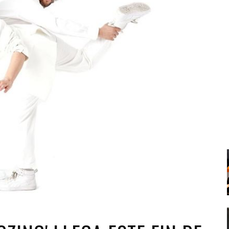
Santa Cruz | La Laguna
Gastro
ALES CON ACTUACIONES
Islas
Infantil
MERCIO
Música
STRO
Escénicas
RMATIVO