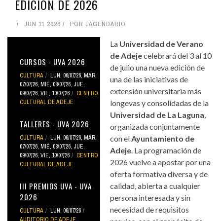
EDICIÓN DE 2026
JUN 11 2026
POR
LAGENDARIO
La
Universidad de Verano
de Adeje
celebrará del 3 al 10
CURSOS - UVA 2026
de julio una nueva edición de
CULTURA
LUN, 06/07/26
,
MAR,
una de las iniciativas de
07/07/26
,
MIÉ, 08/07/26
,
JUE,
extensión universitaria más
09/07/26
,
VIE, 10/07/26
CENTRO
CULTURAL DE ADEJE
longevas y consolidadas de la
Universidad de La Laguna
,
TALLERES - UVA 2026
organizada conjuntamente
CULTURA
LUN, 06/07/26
,
MAR,
con el
Ayuntamiento de
07/07/26
,
MIÉ, 08/07/26
,
JUE,
Adeje
. La programación de
09/07/26
,
VIE, 10/07/26
CENTRO
2026 vuelve a apostar por una
CULTURAL DE ADEJE
oferta formativa diversa y de
III PREMIOS UVA - UVA
calidad, abierta a cualquier
2026
persona interesada y sin
necesidad de requisitos
CULTURA
LUN, 06/07/26
AUDITORIO DE ADEJE