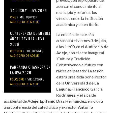
previos, con el propósito de
acercar el conocimiento al
'LA LUCHA' - UVA 2026
municipio y reforzar los
CINE
MIÉ, 08/07/26
vínculos entre la institución
AUDITORIO DE ADEJE
académica y el territorio.
CONFERENCIA DE MIGUEL
La edición de este año
ÁNGEL REVILLA - UVA
arrancará el viernes 3 de julio,
2026
a las 11:00, en el
Auditorio de
CULTURA
JUE, 09/07/26
Adeje
, con el acto inaugural
AUDITORIO DE ADEJE
'Cultura y Tradición.
Construyendo el futuro con
PARRANDA CHASNERA EN
raíces del pasado'. La sesión
LA UVA 2026
estará presidida por el rector
FOLCLORE
VIE, 10/07/26
de la
Universidad de La
AUDITORIO DE ADEJE
Laguna
,
Francisco García
Rodríguez
, y el alcalde
accidental de
Adeje
,
Epifanio Díaz Hernández
, e incluirá
una conferencia del catedrático y ex rector
Antonio