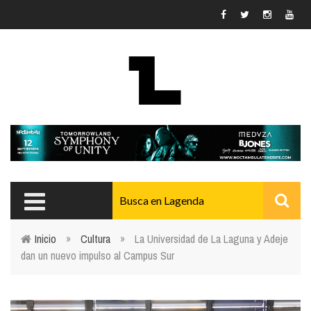
Pasar al contenido principal
Inicio
»
Cultura
»
La Universidad de La Laguna y Adeje
dan un nuevo impulso al Campus Sur
Usted está aquí