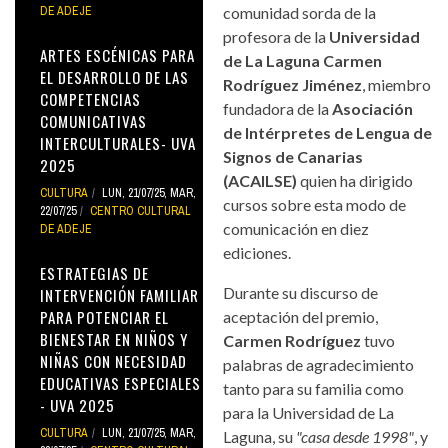
DE ADEJE
comunidad sorda de la
profesora de la
Universidad
ARTES ESCÉNICAS PARA
de La Laguna Carmen
EL DESARROLLO DE LAS
Rodríguez Jiménez
, miembro
COMPETENCIAS
fundadora de la
Asociación
COMUNICATIVAS
de Intérpretes de Lengua de
INTERCULTURALES- UVA
Signos de Canarias
2025
(ACAILSE)
quien ha dirigido
CULTURA
LUN, 21/07/25
,
MAR,
cursos sobre esta modo de
22/07/25
CENTRO CULTURAL
comunicación en diez
DE ADEJE
ediciones.
ESTRATEGIAS DE
Durante su discurso de
INTERVENCIÓN FAMILIAR
PARA POTENCIAR EL
aceptación del premio,
BIENESTAR EN NIÑOS Y
Carmen Rodríguez
tuvo
NIÑAS CON NECESIDAD
palabras de agradecimiento
EDUCATIVAS ESPECIALES
tanto para su familia como
- UVA 2025
para la Universidad de La
CULTURA
LUN, 21/07/25
,
MAR,
Laguna, su
"casa desde 1998"
, y