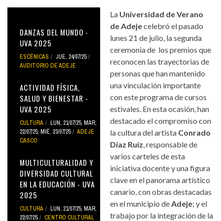
La
Universidad de Verano
de Adeje
celebró el pasado
DANZAS DEL MUNDO -
lunes 21 de julio, la segunda
UVA 2025
ceremonia de los premios que
ESCÉNICAS
JUE, 24/07/25
reconocen las trayectorias de
AUDITORIO DE ADEJE
personas que han mantenido
una vinculación importante
ACTIVIDAD FÍSICA,
con este programa de cursos
SALUD Y BIENESTAR -
UVA 2025
estivales. En esta ocasión, han
destacado el compromiso con
CULTURA
LUN, 21/07/25
,
MAR,
22/07/25
,
MIÉ, 23/07/25
ADEJE
la cultura del artista
Conrado
CASCO
Díaz Ruiz
, responsable de
varios carteles de esta
MULTICULTURALIDAD Y
iniciativa docente y una figura
DIVERSIDAD CULTURAL
clave en el panorama artístico
EN LA EDUCACIÓN - UVA
canario, con obras destacadas
2025
en el municipio de
Adeje
; y el
CULTURA
LUN, 21/07/25
,
MAR,
trabajo por la integración de la
22/07/25
CENTRO CULTURAL