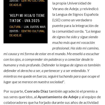
22/07/25
CENTRO CULTURAL
la propia Universidad de
DE ADEJE
Verano de Adeje, y reivindicó
la Lengua de Signos Española
'HELP! MI HIJA/O TIENE
(LSE) como un verdadero
TIKTOK' - UVA 2025
puente para la integración de
CULTURA
LUN, 21/07/25
,
MAR,
la comunidad sorda.
"La lengua
22/07/25
CENTRO CULTURAL
DE ADEJE
de signos ha sido y sigue siendo
mucho más que mi vocación
profesional. Ha sido mi camino,
mi causa y mi forma de estar en el mundo. Me enseñó a escuchar
con los ojos, a comprender sin palabras y a conectar desde lo
humano y más profundo. Defender la lengua de signos es también
defender el derecho a ser, a pertenecer y a ser entendido. Y
mientras me quede en fuerza, seguiré luchando para que ocupe el
lugar que se merece en nuestra sociedad"
.
Por su parte,
Conrado Díaz
también agradeció el premio a
sus seres queridos, al
Ayuntamiento de Adeje
y al equipo de
colaboradores que ha forjado durante sus años de actividad