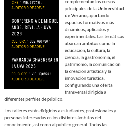
complementan los cursos
CINE
MIÉ, 08/07/26
AUDITORIO DE ADEJE
principales de la
Universidad
de Verano
, aportando
CONFERENCIA DE MIGUEL
espacios formativos más
ÁNGEL REVILLA - UVA
dinámicos, aplicados y
2026
experimentales. Las temáticas
CULTURA
JUE, 09/07/26
abarcan ámbitos como la
AUDITORIO DE ADEJE
educación, la cultura, la
ciencia, la gastronomía, el
PARRANDA CHASNERA EN
patrimonio, la comunicación,
LA UVA 2026
la creación artística y la
FOLCLORE
VIE, 10/07/26
innovación turística,
AUDITORIO DE ADEJE
configurando una oferta
transversal dirigida a
diferentes perfiles de público.
Los talleres están dirigidos a estudiantes, profesionales y
personas interesadas en los distintos ámbitos del
conocimiento, así como al público general. Todas las