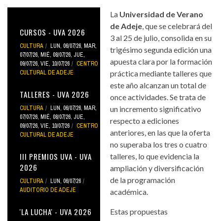
La
Universidad de Verano
de Adeje
, que se celebrará del
CURSOS - UVA 2026
3 al 25 de julio, consolida en su
CULTURA
LUN, 06/07/26
,
MAR,
trigésimo segunda edición una
07/07/26
,
MIÉ, 08/07/26
,
JUE,
apuesta clara por la formación
09/07/26
,
VIE, 10/07/26
CENTRO
CULTURAL DE ADEJE
práctica mediante talleres que
este año alcanzan un total de
TALLERES - UVA 2026
once actividades. Se trata de
CULTURA
LUN, 06/07/26
,
MAR,
un incremento significativo
07/07/26
,
MIÉ, 08/07/26
,
JUE,
respecto a ediciones
09/07/26
,
VIE, 10/07/26
CENTRO
anteriores, en las que la oferta
CULTURAL DE ADEJE
no superaba los tres o cuatro
III PREMIOS UVA - UVA
talleres, lo que evidencia la
2026
ampliación y diversificación
de la programación
CULTURA
LUN, 06/07/26
AUDITORIO DE ADEJE
académica.
'LA LUCHA' - UVA 2026
Estas propuestas