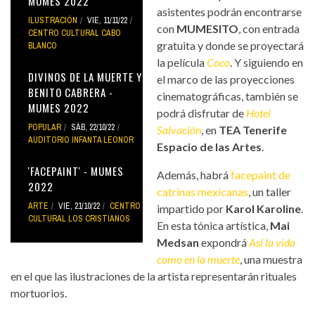
MUMES 2022
asistentes podrán encontrarse
ILUSTRACIÓN
VIE, 11/11/22
con
MUMESITO
, con entrada
CENTRO CULTURAL CABO
gratuita y donde se proyectará
BLANCO
la película
Coco
. Y siguiendo en
DIVINOS DE LA MUERTE Y
el marco de las proyecciones
BENITO CABRERA -
cinematográficas, también se
MUMES 2022
podrá disfrutar de
Hotel
POPULAR
SÁB, 22/10/22
Salvación
, en
TEA Tenerife
AUDITORIO INFANTA LEONOR
Espacio de las Artes
.
'FACEPAINT' - MUMES
Además, habrá
facepaint de
2022
catrinas mexicanas
, un taller
ARTE
VIE, 21/10/22
CENTRO
impartido por
Karol Karoline
.
CULTURAL LOS CRISTIANOS
En esta tónica artística,
Mai
Medsan
expondrá
Así la vida
como en la muerte
, una muestra
en el que las ilustraciones de la artista representarán rituales
mortuorios.