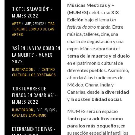
Músicas Mestizas y +
'HOTEL SALVACIÓN' -
(MUMES)
celebra su
XIX
MUMES 2022
Edición
bajo el lema
Un
ARTE
JUE, 27/10/22
TEA
festival de otro mundo
. Entre
TENERIFE ESPACIO DE LAS
música, talleres, cine, una
ARTES
charla de degustación y una
'ASÍ EN LA VIDA COMO EN
exposición se abordará el
LA MUERTE' - MUMES
tema de la muerte y el duelo
2022
en el patrimonio cultural de
ILUSTRACIÓN
CENTRO
diferentes pueblos. Asimismo,
CULTURAL LOS CRISTIANOS
abordará las tradiciones de
México, Ghana, India y
'COSTUMBRES DE
Canarias, desde la
diversidad
FINAOS EN CANARIAS' -
y la
sostenibilidad social
.
MUMES 2022
ILUSTRACIÓN
VIE, 28/10/22
MUMES será un espacio
CASA LOS ZAMORANO
tanto para adultos como
para los más pequeños
, en
ETERNAMENTE DIVAS -
su sección especial infantil los