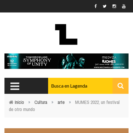
Pasar al contenido principal
Inicio
»
Cultura
»
arte
»
MUMES 2022, un festival
de otro mundo
Usted está aquí