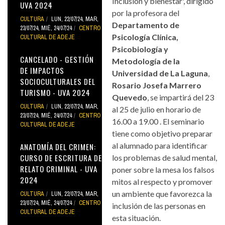
Inclusión y bienestar', dirigido
UVA 2024
por la profesora del
CULTURA
LUN, 22/07/24
,
MAR,
Departamento de
23/07/24
,
MIÉ, 24/07/24
CENTRO
Psicología Clínica,
CULTURAL DE ADEJE
Psicobiología y
CANCELADO - GESTIÓN
Metodología de la
DE IMPACTOS
Universidad de La Laguna
,
SOCIOCULTURALES DEL
Rosario Josefa Marrero
TURISMO - UVA 2024
Quevedo
, se impartirá del 23
CULTURA
LUN, 22/07/24
,
MAR,
al 25 de julio en horario de
23/07/24
,
MIÉ, 24/07/24
CENTRO
16.00 a 19.00 . El seminario
CULTURAL DE ADEJE
tiene como objetivo preparar
al alumnado para identificar
ANATOMÍA DEL CRIMEN:
CURSO DE ESCRITURA DE
los problemas de salud mental,
RELATO CRIMINAL - UVA
poner sobre la mesa los falsos
2024
mitos al respecto y promover
un ambiente que favorezca la
CULTURA
LUN, 22/07/24
,
MAR,
23/07/24
,
MIÉ, 24/07/24
CENTRO
inclusión de las personas en
CULTURAL DE ADEJE
esta situación.