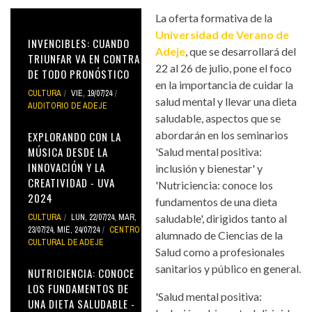
La oferta formativa de la
Universidad de Verano de
INVENCIBLES: CUANDO
Adeje
, que se desarrollará del
TRIUNFAR VA EN CONTRA
22 al 26 de julio, pone el foco
DE TODO PRONÓSTICO
en la importancia de cuidar la
CULTURA
VIE, 19/07/24
salud mental y llevar una dieta
AUDITORIO DE ADEJE
saludable, aspectos que se
abordarán en los seminarios
EXPLORANDO CON LA
MÚSICA DESDE LA
'Salud mental positiva:
INNOVACIÓN Y LA
inclusión y bienestar' y
CREATIVIDAD - UVA
'Nutriciencia: conoce los
2024
fundamentos de una dieta
CULTURA
LUN, 22/07/24
,
MAR,
saludable', dirigidos tanto al
23/07/24
,
MIÉ, 24/07/24
CENTRO
alumnado de Ciencias de la
CULTURAL DE ADEJE
Salud como a profesionales
sanitarios y público en general.
NUTRICIENCIA: CONOCE
LOS FUNDAMENTOS DE
'Salud mental positiva:
UNA DIETA SALUDABLE -