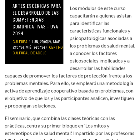
ARTES ESCÉNICAS PARA
Los módulos de este curso
EL DESARROLLO DE LAS
capacitarán a quienes asistan
COMPETENCIAS
para identificar las
COMUNICATIVAS - UVA
características funcionales y
2024
psicopatológicas asociadas a
CULTURA
LUN, 22/07/24
,
MAR,
los problemas de salud mental,
23/07/24
,
MIÉ, 24/07/24
CENTRO
a conocer los factores
CULTURAL DE ADEJE
psicosociales implicados y a
desarrollar las habilidades
capaces de promover los factores de protección frente a los
problemas mentales. Para ello, se empleará una metodología
activa de aprendizaje cooperativo basada en problemas, con
el objetivo de que los y las participantes analicen, investiguen
y propongan soluciones.
El seminario, que combina las clases teóricas con las
prácticas, centra su primer bloque en 'Los mitos y
estereotipos de la salud mental'. Impartido por las profesoras