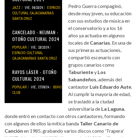
Pedro Guerra compaginó,
JAZZ
VIE, 04/10/24
ESPACIO
desde muy joven, su educación
CULTURAL CAJACANARIAS
SANTA CRUZ
con sus estudios de música en
el conservatorio y a los 16
CANCELADO - NEUMAN -
años ya actuaba en algunos
OTOÑO CULTURAL 2024
locales de
Canarias
. En una de
POPULAR
VIE, 18/10/24
sus primeras actuaciones,
ESPACIO CULTURAL
compartió escenario con
CAJACANARIAS SANTA CRUZ
grupos canarios como
RAYOS LÁSER - OTOÑO
Taburiente
y
Los
CULTURAL 2024
Sabandeños
, además del
cantautor
Luis Eduardo Aute
.
POPULAR
VIE, 27/09/24
BÚHO
CLUB
Al cumplir la mayoría de edad,
se trasladó a la ciudad
universitaria de
La Laguna
,
donde entró en contacto con otros cantautores, formando
con algunos de ellos la mítica banda
Taller Canario de
Canción
en 1985, grabando varios discos como 'Trapera'