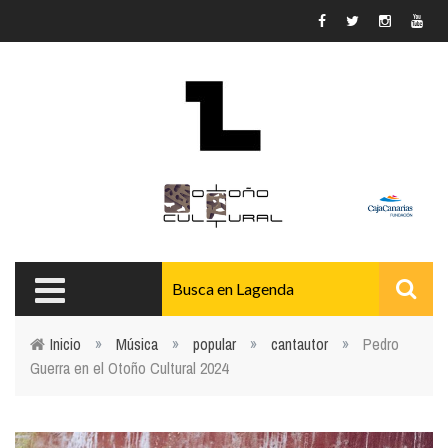
Pasar al contenido principal
Inicio
»
Música
»
popular
»
cantautor
»
Pedro
Guerra en el Otoño Cultural 2024
Usted está aquí