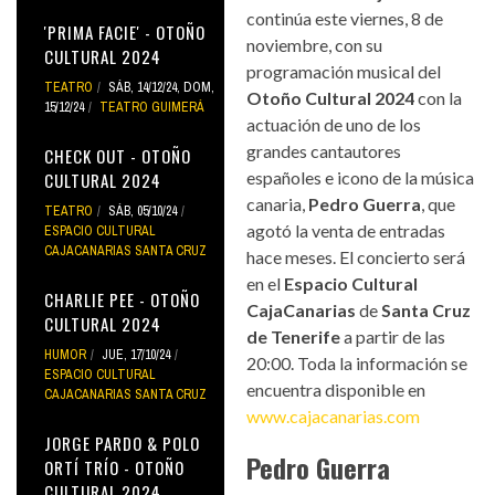
continúa este viernes, 8 de
'PRIMA FACIE' - OTOÑO
noviembre, con su
CULTURAL 2024
programación musical del
TEATRO
SÁB, 14/12/24
,
DOM,
Otoño Cultural 2024
con la
15/12/24
TEATRO GUIMERÁ
actuación de uno de los
grandes cantautores
CHECK OUT - OTOÑO
españoles e icono de la música
CULTURAL 2024
canaria,
Pedro Guerra
, que
TEATRO
SÁB, 05/10/24
agotó la venta de entradas
ESPACIO CULTURAL
CAJACANARIAS SANTA CRUZ
hace meses. El concierto será
en el
Espacio Cultural
CHARLIE PEE - OTOÑO
CajaCanarias
de
Santa Cruz
CULTURAL 2024
de Tenerife
a partir de las
HUMOR
JUE, 17/10/24
20:00. Toda la información se
ESPACIO CULTURAL
encuentra disponible en
CAJACANARIAS SANTA CRUZ
www.cajacanarias.com
JORGE PARDO & POLO
Pedro Guerra
ORTÍ TRÍO - OTOÑO
CULTURAL 2024