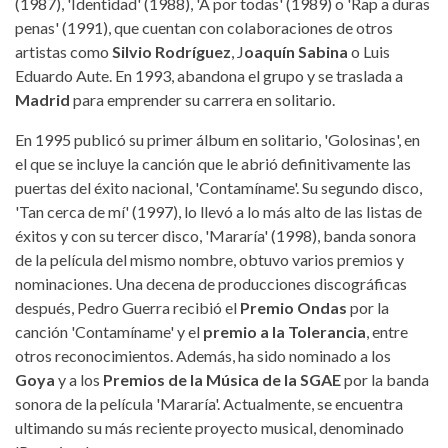
(1987), 'Identidad' (1988), 'A por todas' (1989) o 'Rap a duras
penas' (1991), que cuentan con colaboraciones de otros
artistas como
Silvio Rodríguez
, J
oaquín Sabina
o Luis
Eduardo Aute. En 1993, abandona el grupo y se traslada a
Madrid
para emprender su carrera en solitario.
En 1995 publicó su primer álbum en solitario, 'Golosinas', en
el que se incluye la canción que le abrió definitivamente las
puertas del éxito nacional, 'Contamíname'. Su segundo disco,
'Tan cerca de mí' (1997), lo llevó a lo más alto de las listas de
éxitos y con su tercer disco, 'Mararía' (1998), banda sonora
de la película del mismo nombre, obtuvo varios premios y
nominaciones. Una decena de producciones discográficas
después, Pedro Guerra recibió el
Premio Ondas
por la
canción 'Contamíname' y el
premio a la Tolerancia
, entre
otros reconocimientos. Además, ha sido nominado a los
Goya
y a los
Premios de la Música de la SGAE
por la banda
sonora de la película 'Mararía'. Actualmente, se encuentra
ultimando su más reciente proyecto musical, denominado