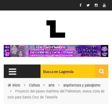
Pasar al contenido principal
Inicio
»
Cultura
»
arte
»
arquitectura y paisajismo
»
Proyecto del paseo marítimo del Palmetum, nueva zona de
Usted está aquí
ocio para Santa Cruz de Tenerife