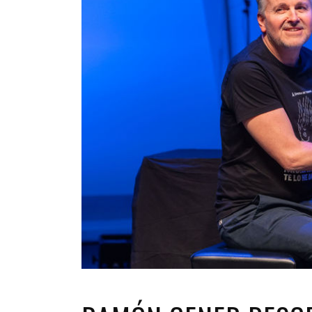
INFANTIL
LOC
CO
GA
FO