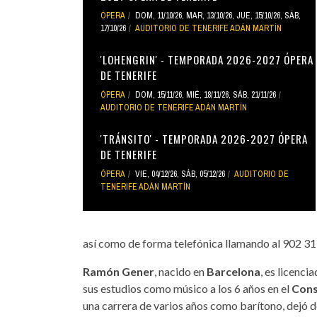
ÓPERA
DOM, 11/10/26
,
MAR, 13/10/26
,
JUE, 15/10/26
,
SÁB,
17/10/26
AUDITORIO DE TENERIFE ADÁN MARTÍN
'LOHENGRIN' - TEMPORADA 2026-2027 ÓPERA
DE TENERIFE
ÓPERA
DOM, 15/11/26
,
MIÉ, 18/11/26
,
SÁB, 21/11/26
AUDITORIO DE TENERIFE ADÁN MARTÍN
'TRÁNSITO' - TEMPORADA 2026-2027 ÓPERA
DE TENERIFE
ÓPERA
VIE, 04/12/26
,
SÁB, 05/12/26
AUDITORIO DE
TENERIFE ADÁN MARTÍN
así como de forma telefónica llamando al 902 31
Ramón Gener
, nacido en
Barcelona
, es licenc
sus estudios como músico a los 6 años en el
Cons
una carrera de varios años como barítono, dejó