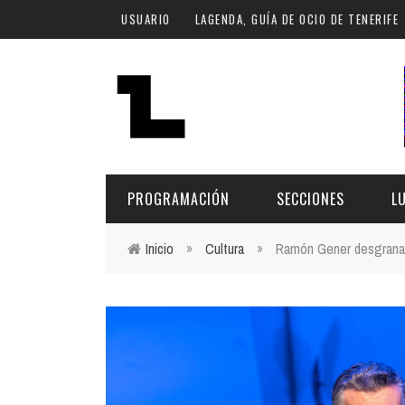
Pasar al contenido principal
USUARIO
LAGENDA, GUÍA DE OCIO DE TENERIFE
PROGRAMACIÓN
SECCIONES
L
Inicio
»
Cultura
»
Ramón Gener desgranar
Usted está aquí
MÚSICA
ART
FECHA
LU
ESCÉNICAS
SAL
Hoy
CULTURA
ESP
Plan Finde
GASTRONOMÍA
NO