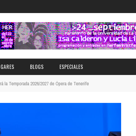
UGARES
BLOGS
ESPECIALES
á la Temporada 2026/2027 de Ópera de Tenerife
E | MUSEOS
FESTIVAL BOREAL 2026
GAR
CATEGORIA
AS Y AUDITORIOS
FESTIVAL TAGANANA 2026
Norte
Cultura
ACIOS CULTURALES
TENERIFE PHE FESTIVAL 2026
Sur
Deporte y Naturaleza
CHE
XXVII VERANO DE CUENTO