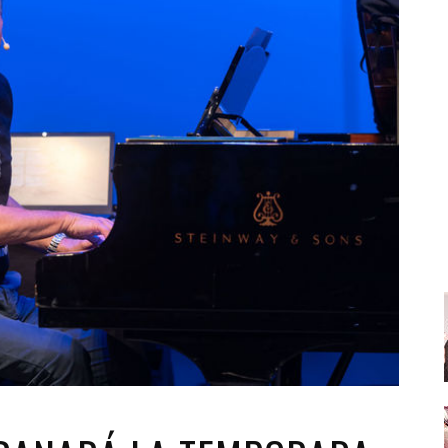
Santa Cruz | La Laguna
Gastro
ALES CON ACTUACIONES
Islas
Infantil
MERCIO
Música
STRO
Escénicas
RMATIVO