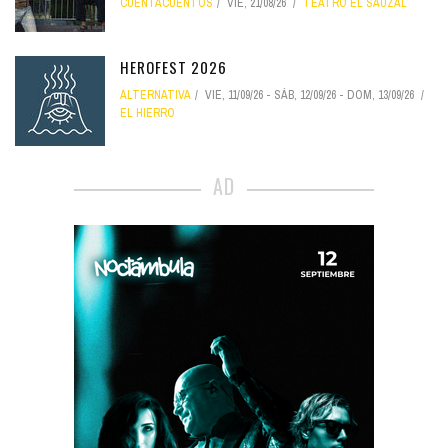
CUENTACUENTOS
VIE, 21/08/26
TEATRO EL SAUZAL
HEROFEST 2026
ALTERNATIVA
VIE, 11/09/26
-
SÁB, 12/09/26
-
DOM, 13/09/26
EL HIERRO
AD