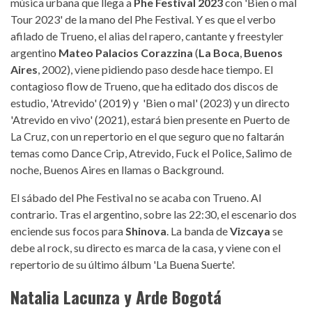
música urbana que llega a
Phe Festival 2023
con 'Bien o mal
Tour 2023' de la mano del Phe Festival. Y es que el verbo
afilado de Trueno, el alias del rapero, cantante y freestyler
argentino
Mateo Palacios Corazzina
(
La Boca
,
Buenos
Aires
, 2002), viene pidiendo paso desde hace tiempo. El
contagioso flow de Trueno, que ha editado dos discos de
estudio, 'Atrevido' (2019) y 'Bien o mal' (2023) y un directo
'Atrevido en vivo' (2021), estará bien presente en Puerto de
La Cruz, con un repertorio en el que seguro que no faltarán
temas como Dance Crip, Atrevido, Fuck el Police, Salimo de
noche, Buenos Aires en llamas o Background.
El sábado del Phe Festival no se acaba con Trueno. Al
contrario. Tras el argentino, sobre las 22:30, el escenario dos
enciende sus focos para
Shinova
. La banda de
Vizcaya
se
debe al rock, su directo es marca de la casa, y viene con el
repertorio de su último álbum 'La Buena Suerte'.
Natalia Lacunza y Arde Bogotá