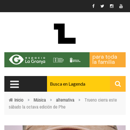
Pasar al contenido principal
Inicio
»
Música
»
alternativa
»
Trueno cierra este
sábado la octava edición de Phe
Usted está aquí