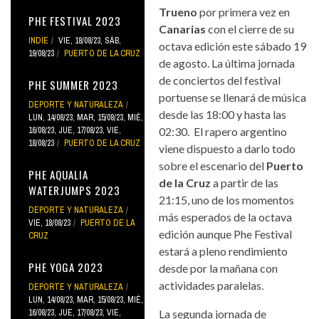
Trueno
por primera vez en
PHE FESTIVAL 2023
Canarias
con el cierre de su
INDIE
VIE, 18/08/23
,
SÁB,
octava edición este sábado 19
19/08/23
PUERTO DE LA CRUZ
de agosto. La última jornada
de conciertos del festival
PHE SUMMER 2023
portuense se llenará de música
DEPORTE Y NATURALEZA
desde las 18:00 y hasta las
LUN, 14/08/23
,
MAR, 15/08/23
,
MIÉ,
16/08/23
,
JUE, 17/08/23
,
VIE,
02:30. El rapero argentino
18/08/23
PUERTO DE LA CRUZ
viene dispuesto a darlo todo
sobre el escenario del
Puerto
PHE AQUALIA
de la Cruz
a partir de las
WATERJUMPS 2023
21:15, uno de los momentos
DEPORTE Y NATURALEZA
más esperados de la octava
VIE, 18/08/23
PUERTO DE LA
edición aunque Phe Festival
CRUZ
estará a pleno rendimiento
PHE YOGA 2023
desde por la mañana con
actividades paralelas.
DEPORTE Y NATURALEZA
LUN, 14/08/23
,
MAR, 15/08/23
,
MIÉ,
16/08/23
,
JUE, 17/08/23
,
VIE,
La segunda jornada de