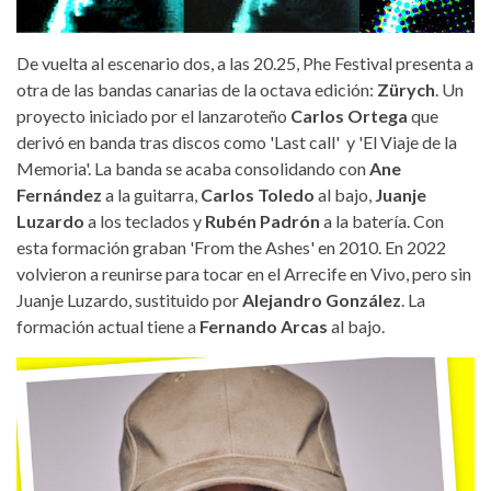
De vuelta al escenario dos, a las 20.25, Phe Festival presenta a
otra de las bandas canarias de la octava edición:
Zürych
. Un
proyecto iniciado por el lanzaroteño
Carlos Ortega
que
derivó en banda tras discos como 'Last call' y 'El Viaje de la
Memoria'. La banda se acaba consolidando con
Ane
Fernández
a la guitarra,
Carlos Toledo
al bajo,
Juanje
Luzardo
a los teclados y
Rubén Padrón
a la batería. Con
esta formación graban 'From the Ashes' en 2010. En 2022
volvieron a reunirse para tocar en el Arrecife en Vivo, pero sin
Juanje Luzardo, sustituido por
Alejandro González
. La
formación actual tiene a
Fernando Arcas
al bajo.
trueno.jpg