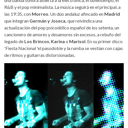
una banda sonora abierta a la electrónica, el downtempo, el
R&B y el pop minimalista. La música seguirá en el principal, a
las 19:35, con
Morreo
. Un dúo andaluz afincado en
Madrid
que integran
Germán y Joseca,
que reivindica una
actualización del pop psicodélico español de los setenta, un
cancionero de amores y desamores sin excesos, a rebufo del
legado de
Los Brincos
,
Karina
o
Marisol
. En su primer disco
'Fiesta Nacional 'el pasodoble y la rumba se vestían con cajas
de ritmos y guitarras distorsionadas.
zurych_0.jpg