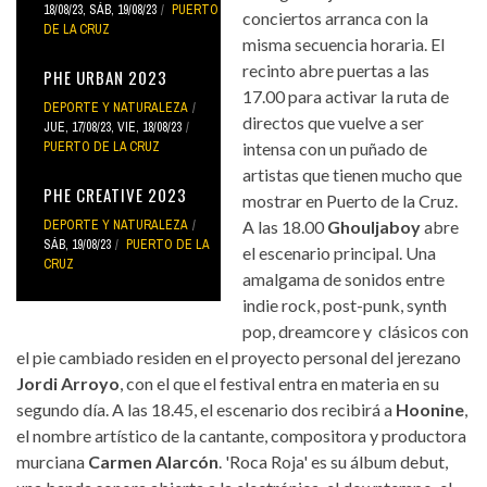
18/08/23
,
SÁB, 19/08/23
PUERTO
conciertos arranca con la
DE LA CRUZ
misma secuencia horaria. El
recinto abre puertas a las
PHE URBAN 2023
17.00 para activar la ruta de
DEPORTE Y NATURALEZA
directos que vuelve a ser
JUE, 17/08/23
,
VIE, 18/08/23
PUERTO DE LA CRUZ
intensa con un puñado de
artistas que tienen mucho que
PHE CREATIVE 2023
mostrar en Puerto de la Cruz.
DEPORTE Y NATURALEZA
A las 18.00
Ghouljaboy
abre
SÁB, 19/08/23
PUERTO DE LA
el escenario principal. Una
CRUZ
amalgama de sonidos entre
indie rock, post-punk, synth
pop, dreamcore y clásicos con
el pie cambiado residen en el proyecto personal del jerezano
Jordi Arroyo
, con el que el festival entra en materia en su
segundo día. A las 18.45, el escenario dos recibirá a
Hoonine
,
el nombre artístico de la cantante, compositora y productora
murciana
Carmen Alarcón
. 'Roca Roja' es su álbum debut,