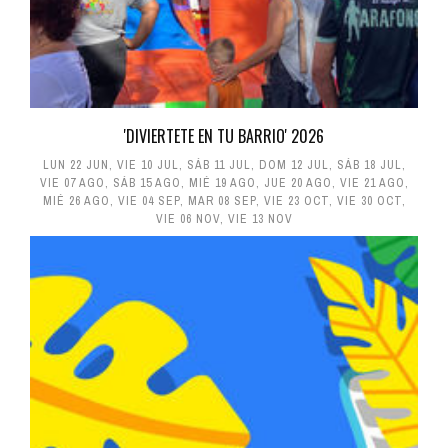
'DIVIERTETE EN TU BARRIO' 2026
LUN 22 JUN
,
VIE 10 JUL
,
SÁB 11 JUL
,
DOM 12 JUL
,
SÁB 18 JUL
,
VIE 07 AGO
,
SÁB 15 AGO
,
MIÉ 19 AGO
,
JUE 20 AGO
,
VIE 21 AGO
,
MIÉ 26 AGO
,
VIE 04 SEP
,
MAR 08 SEP
,
VIE 23 OCT
,
VIE 30 OCT
,
VIE 06 NOV
,
VIE 13 NOV