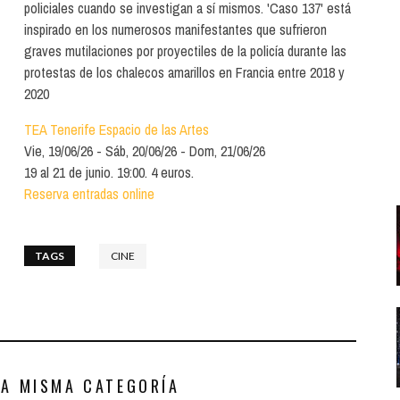
Santa Cruz | La Laguna
policiales cuando se investigan a sí mismos. 'Caso 137' está
Gastro
ALES CON ACTUACIONES
inspirado en los numerosos manifestantes que sufrieron
Islas
Infantil
graves mutilaciones por proyectiles de la policía durante las
MERCIO
protestas de los chalecos amarillos en Francia entre 2018 y
Música
2020
STRO
Escénicas
TEA Tenerife Espacio de las Artes
RMATIVO
Vie, 19/06/26
Sáb, 20/06/26
Dom, 21/06/26
19 al 21 de junio. 19:00. 4 euros.
Reserva entradas online
TAGS
CINE
LA MISMA CATEGORÍA