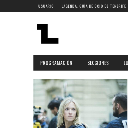
Pasar al contenido principal
USUARIO
LAGENDA, GUÍA DE OCIO DE TENERIFE
PROGRAMACIÓN
SECCIONES
L
MÚSICA
ART
FECHA
LU
ESCÉNICAS
SAL
Hoy
CULTURA
ESP
Plan Finde
GASTRONOMÍA
NO