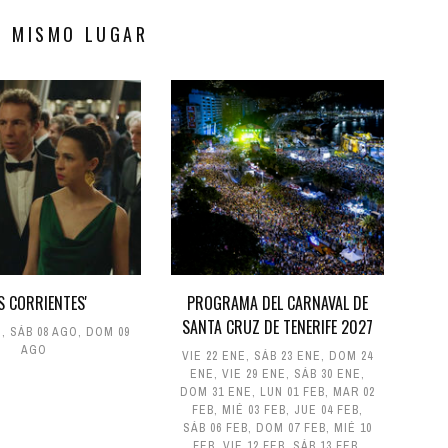
S MISMO LUGAR
AS CORRIENTES'
PROGRAMA DEL CARNAVAL DE
SANTA CRUZ DE TENERIFE 2027
O
,
SÁB 08 AGO
,
DOM 09
AGO
VIE 22 ENE
,
SÁB 23 ENE
,
DOM 24
ENE
,
VIE 29 ENE
,
SÁB 30 ENE
,
DOM 31 ENE
,
LUN 01 FEB
,
MAR 02
FEB
,
MIÉ 03 FEB
,
JUE 04 FEB
,
SÁB 06 FEB
,
DOM 07 FEB
,
MIÉ 10
FEB
,
VIE 12 FEB
,
SÁB 13 FEB
,