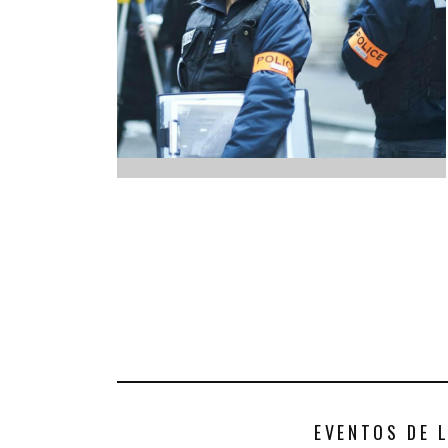
INFANTIL
LOC
CO
GA
FO
EVENTOS DE 