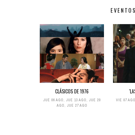
EVENTO
CLÁSICOS DE 1976
'L
JUE 06 AGO
,
JUE 13 AGO
,
JUE 20
VIE 07 AG
AGO
,
JUE 27 AGO