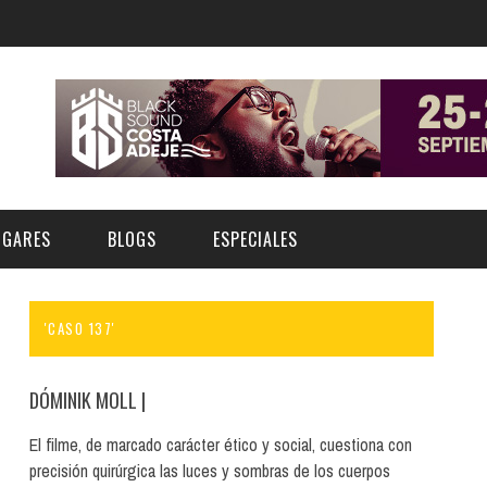
UGARES
BLOGS
ESPECIALES
'CASO 137'
E | MUSEOS
FESTIVAL BOREAL 2026
GAR
CATEGORIA
AS Y AUDITORIOS
FESTIVAL TAGANANA 2026
DÓMINIK MOLL
|
Norte
Cultura
ACIOS CULTURALES
TENERIFE PHE FESTIVAL 2026
El filme, de marcado carácter ético y social, cuestiona con
Sur
Deporte y Naturaleza
precisión quirúrgica las luces y sombras de los cuerpos
CHE
XXVII VERANO DE CUENTO