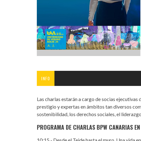
INFANTIL
LOC
CO
GA
FO
INFO
Las charlas estarán a cargo de socias ejecutivas
prestigio y expertas en ámbitos tan diversos como
sostenibilidad, los derechos sociales, el liderazgo
PROGRAMA DE CHARLAS BPW CANARIAS EN L
10:15 - Desde el Teide hasta el muro. Una vida 