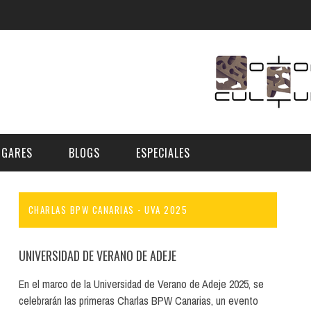
UGARES
BLOGS
ESPECIALES
CHARLAS BPW CANARIAS - UVA 2025
E | MUSEOS
FESTIVAL BOREAL 2026
GAR
CATEGORIA
AS Y AUDITORIOS
FESTIVAL TAGANANA 2026
UNIVERSIDAD DE VERANO DE ADEJE
Norte
Cultura
ACIOS CULTURALES
TENERIFE PHE FESTIVAL 2026
En el marco de la Universidad de Verano de Adeje 2025, se
Sur
Deporte y Naturaleza
celebrarán las primeras Charlas BPW Canarias, un evento
CHE
XXVII VERANO DE CUENTO