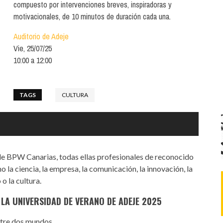
Santa Cruz | La Laguna
compuesto por intervenciones breves, inspiradoras y
Gastro
ALES CON ACTUACIONES
motivacionales, de 10 minutos de duración cada una.
Islas
Infantil
MERCIO
Auditorio de Adeje
Música
Vie, 25/07/25
STRO
10:00 a 12:00
Escénicas
RMATIVO
TAGS
CULTURA
 de BPW Canarias, todas ellas profesionales de reconocido
 la ciencia, la empresa, la comunicación, la innovación, la
 o la cultura.
A UNIVERSIDAD DE VERANO DE ADEJE 2025
entre dos mundos