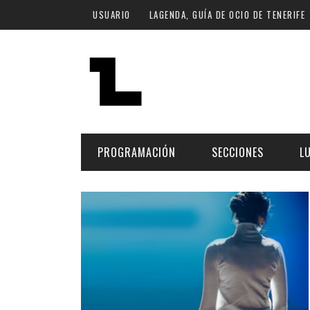
Pasar al contenido principal
USUARIO
LAGENDA, GUÍA DE OCIO DE TENERIFE
PROGRAMACIÓN
SECCIONES
L
MÚSICA
ART
FECHA
LU
ESCÉNICAS
SAL
Hoy
CULTURA
ESP
Plan Finde
GASTRONOMÍA
NO