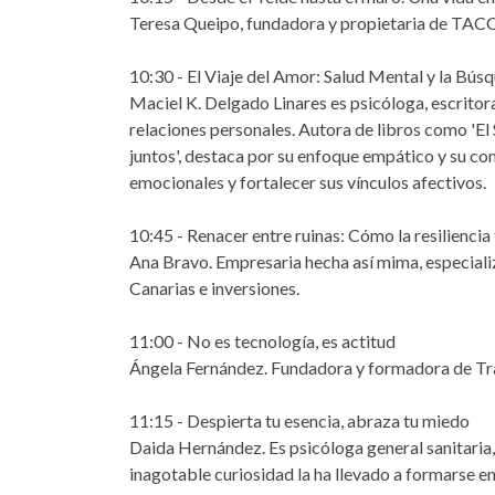
Teresa Queipo, fundadora y propietaria de TACO
10:30 - El Viaje del Amor: Salud Mental y la Bús
Maciel K. Delgado Linares es psicóloga, escritor
relaciones personales. Autora de libros como 'El S
juntos', destaca por su enfoque empático y su co
emocionales y fortalecer sus vínculos afectivos.
10:45 - Renacer entre ruinas: Cómo la resilienci
Ana Bravo. Empresaria hecha así mima, especiali
Canarias e inversiones.
11:00 - No es tecnología, es actitud
Ángela Fernández. Fundadora y formadora de Tr
11:15 - Despierta tu esencia, abraza tu miedo
Daida Hernández. Es psicóloga general sanitaria, 
inagotable curiosidad la ha llevado a formarse