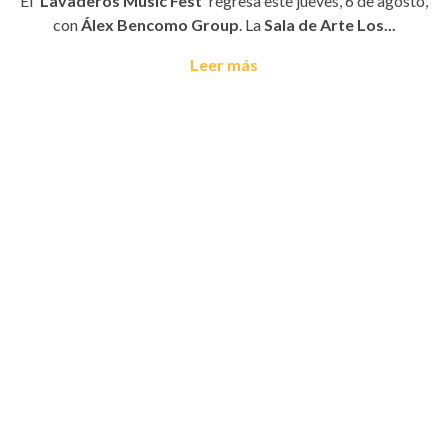
El
'Lavaderos Music Fest'
regresa este jueves, 6 de agosto,
con
Álex Bencomo Group
. La
Sala de Arte Los...
Leer más