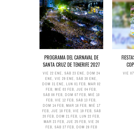
PROGRAMA DEL CARNAVAL DE
FIESTA
SANTA CRUZ DE TENERIFE 2027
COP
VIE 22 ENE
,
SÁB 23 ENE
,
DOM 24
VIE 0
ENE
,
VIE 29 ENE
,
SÁB 30 ENE
,
DOM 31 ENE
,
LUN 01 FEB
,
MAR 02
FEB
,
MIÉ 03 FEB
,
JUE 04 FEB
,
SÁB 06 FEB
,
DOM 07 FEB
,
MIÉ 10
FEB
,
VIE 12 FEB
,
SÁB 13 FEB
,
DOM 14 FEB
,
MAR 16 FEB
,
MIÉ 17
FEB
,
JUE 18 FEB
,
VIE 19 FEB
,
SÁB
20 FEB
,
DOM 21 FEB
,
LUN 22 FEB
,
MAR 23 FEB
,
JUE 25 FEB
,
VIE 26
FEB
,
SÁB 27 FEB
,
DOM 28 FEB