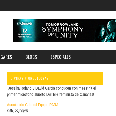
UGARES
BLOGS
ESPECIALES
DIVINAS Y ORGULLOSAS
E | MUSEOS
FESTIVAL BOREAL 2026
GAR
CATEGORIA
Jessika Rojano y David García conducen con maestría el
AS Y AUDITORIOS
FESTIVAL TAGANANA 2026
primer micrófono abierto LGTBI+ feminista de Canarias!
Norte
Cultura
ACIOS CULTURALES
TENERIFE PHE FESTIVAL 2026
Asociación Cultural Equipo PARA
Sur
Deporte y Naturaleza
Sáb, 27/09/25
CHE
XXVII VERANO DE CUENTO