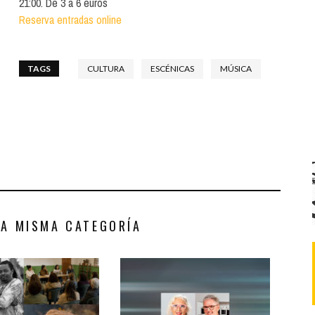
21:00. De 3 a 6 euros
Santa Cruz | La Laguna
Gastro
ALES CON ACTUACIONES
Reserva entradas online
Islas
Infantil
MERCIO
Música
TAGS
CULTURA
ESCÉNICAS
MÚSICA
STRO
Escénicas
RMATIVO
LA MISMA CATEGORÍA