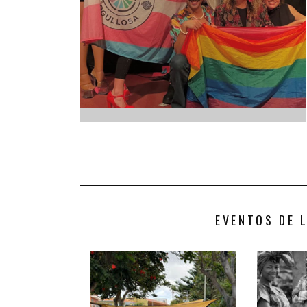
INFANTIL
LOC
CO
GA
FO
EVENTOS DE 