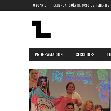
Pasar al contenido principal
USUARIO
LAGENDA, GUÍA DE OCIO DE TENERIFE
PROGRAMACIÓN
SECCIONES
L
MÚSICA
ART
FECHA
LU
ESCÉNICAS
SAL
Hoy
CULTURA
ESP
Plan Finde
GASTRONOMÍA
NO