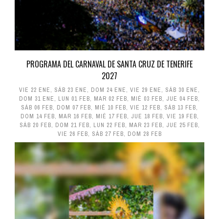
PROGRAMA DEL CARNAVAL DE SANTA CRUZ DE TENERIFE
2027
VIE 22 ENE
,
SÁB 23 ENE
,
DOM 24 ENE
,
VIE 29 ENE
,
SÁB 30 ENE
,
DOM 31 ENE
,
LUN 01 FEB
,
MAR 02 FEB
,
MIÉ 03 FEB
,
JUE 04 FEB
,
SÁB 06 FEB
,
DOM 07 FEB
,
MIÉ 10 FEB
,
VIE 12 FEB
,
SÁB 13 FEB
,
DOM 14 FEB
,
MAR 16 FEB
,
MIÉ 17 FEB
,
JUE 18 FEB
,
VIE 19 FEB
,
SÁB 20 FEB
,
DOM 21 FEB
,
LUN 22 FEB
,
MAR 23 FEB
,
JUE 25 FEB
,
VIE 26 FEB
,
SÁB 27 FEB
,
DOM 28 FEB