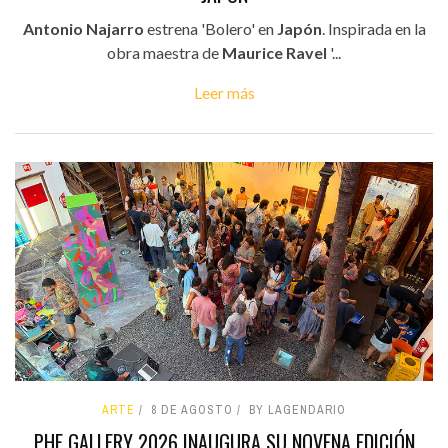
Antonio Najarro
estrena 'Bolero' en
Japón
. Inspirada en la
obra maestra de
Maurice Ravel
'...
Leer más
ARTE
8 DE AGOSTO
BY LAGENDARIO
PHE GALLERY 2026 INAUGURA SU NOVENA EDICIÓN