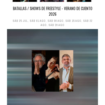
BATALLAS / SHOWS DE FREESTYLE - VERANO DE CUENTO
2026
SÁB 25 JUL
,
SÁB 01 AGO
,
SÁB 08 AGO
,
SÁB 15 AGO
,
SÁB 22
AGO
,
SÁB 29 AGO