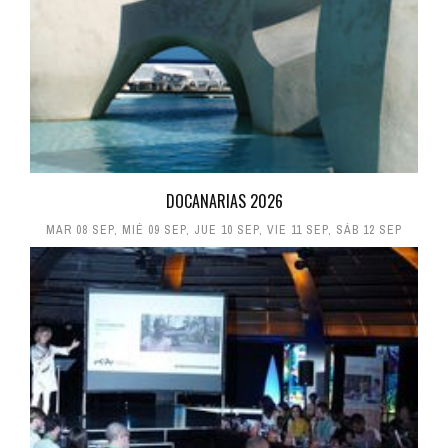
DOCANARIAS 2026
MAR 08 SEP
,
MIÉ 09 SEP
,
JUE 10 SEP
,
VIE 11 SEP
,
SÁB 12 SEP