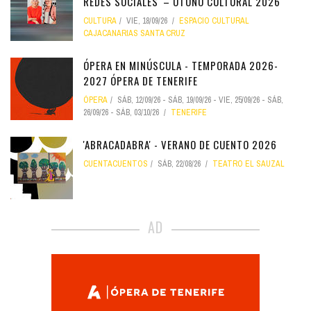
REDES SOCIALES' – OTOÑO CULTURAL 2026
CULTURA
VIE, 18/09/26
ESPACIO CULTURAL
CAJACANARIAS SANTA CRUZ
ÓPERA EN MINÚSCULA - TEMPORADA 2026-
2027 ÓPERA DE TENERIFE
ÓPERA
SÁB, 12/09/26
-
SÁB, 19/09/26
-
VIE, 25/09/26
-
SÁB,
26/09/26
-
SÁB, 03/10/26
TENERIFE
'ABRACADABRA' - VERANO DE CUENTO 2026
CUENTACUENTOS
SÁB, 22/08/26
TEATRO EL SAUZAL
AD