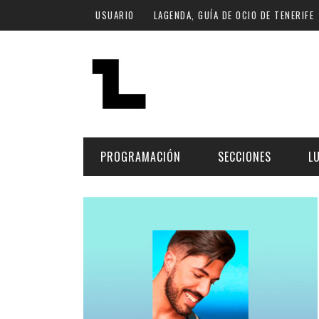
Pasar al contenido principal
USUARIO
LAGENDA, GUÍA DE OCIO DE TENERIFE
PROGRAMACIÓN
SECCIONES
L
MÚSICA
ART
FECHA
LU
ESCÉNICAS
SAL
Hoy
CULTURA
ESP
Plan Finde
GASTRONOMÍA
NO