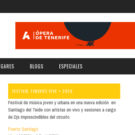
UGARES
BLOGS
ESPECIALES
FESTIVAL TENERIFE VIVE + 2026
E | MUSEOS
FESTIVAL BOREAL 2026
GAR
CATEGORIA
Festival de música joven y urbana en una nueva edición en
AS Y AUDITORIOS
FESTIVAL TAGANANA 2026
Santiago del Teide con artistas en vivo y sesiones a cargo
Norte
Cultura
de Djs imprescindibles del circuito
ACIOS CULTURALES
TENERIFE PHE FESTIVAL 2026
Sur
Deporte y Naturaleza
Puerto Santiago
CHE
XXVII VERANO DE CUENTO