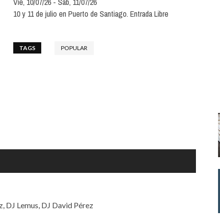
Vie, 10/07/26
Sáb, 11/07/26
Santa Cruz | La Laguna
Gastro
ALES CON ACTUACIONES
10 y 11 de julio en Puerto de Santiago. Entrada Libre
Islas
Infantil
MERCIO
Música
TAGS
POPULAR
STRO
Escénicas
RMATIVO
z, DJ Lemus, DJ David Pérez