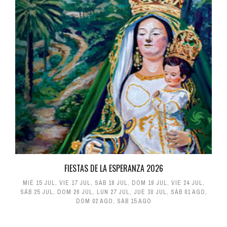
FIESTAS DE LA ESPERANZA 2026
MIÉ 15 JUL
,
VIE 17 JUL
,
SÁB 18 JUL
,
DOM 19 JUL
,
VIE 24 JUL
,
SÁB 25 JUL
,
DOM 26 JUL
,
LUN 27 JUL
,
JUE 30 JUL
,
SÁB 01 AGO
,
DOM 02 AGO
,
SÁB 15 AGO