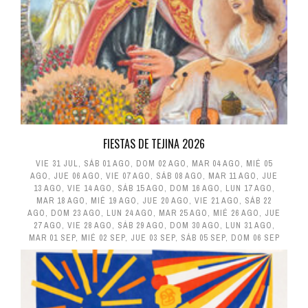
FIESTAS DE TEJINA 2026
VIE 31 JUL
,
SÁB 01 AGO
,
DOM 02 AGO
,
MAR 04 AGO
,
MIÉ 05
AGO
,
JUE 06 AGO
,
VIE 07 AGO
,
SÁB 08 AGO
,
MAR 11 AGO
,
JUE
13 AGO
,
VIE 14 AGO
,
SÁB 15 AGO
,
DOM 16 AGO
,
LUN 17 AGO
,
MAR 18 AGO
,
MIÉ 19 AGO
,
JUE 20 AGO
,
VIE 21 AGO
,
SÁB 22
AGO
,
DOM 23 AGO
,
LUN 24 AGO
,
MAR 25 AGO
,
MIÉ 26 AGO
,
JUE
27 AGO
,
VIE 28 AGO
,
SÁB 29 AGO
,
DOM 30 AGO
,
LUN 31 AGO
,
MAR 01 SEP
,
MIÉ 02 SEP
,
JUE 03 SEP
,
SÁB 05 SEP
,
DOM 06 SEP