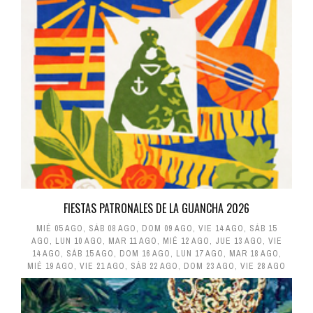
FIESTAS PATRONALES DE LA GUANCHA 2026
MIÉ 05 AGO
,
SÁB 08 AGO
,
DOM 09 AGO
,
VIE 14 AGO
,
SÁB 15
AGO
,
LUN 10 AGO
,
MAR 11 AGO
,
MIÉ 12 AGO
,
JUE 13 AGO
,
VIE
14 AGO
,
SÁB 15 AGO
,
DOM 16 AGO
,
LUN 17 AGO
,
MAR 18 AGO
,
MIÉ 19 AGO
,
VIE 21 AGO
,
SÁB 22 AGO
,
DOM 23 AGO
,
VIE 28 AGO