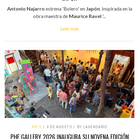
Antonio Najarro
estrena 'Bolero' en
Japón
. Inspirada en la
obra maestra de
Maurice Ravel
'...
Leer más
ARTE
8 DE AGOSTO
BY LAGENDARIO
PHE GALLERY 2026 INAUGURA SU NOVENA EDICIÓN