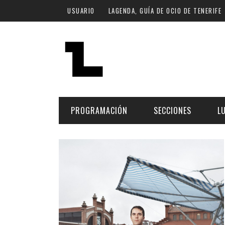
Pasar al contenido principal
USUARIO
LAGENDA, GUÍA DE OCIO DE TENERIFE
PROGRAMACIÓN
SECCIONES
L
MÚSICA
ART
FECHA
LU
ESCÉNICAS
SAL
Hoy
CULTURA
ESP
Plan Finde
GASTRONOMÍA
NO