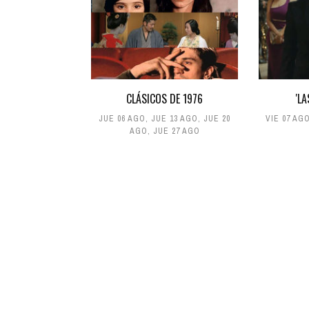
CLÁSICOS DE 1976
'L
JUE 06 AGO
,
JUE 13 AGO
,
JUE 20
VIE 07 AG
AGO
,
JUE 27 AGO