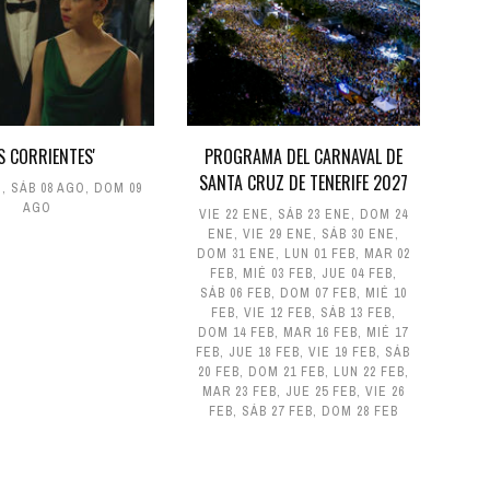
AS CORRIENTES'
PROGRAMA DEL CARNAVAL DE
SANTA CRUZ DE TENERIFE 2027
O
,
SÁB 08 AGO
,
DOM 09
AGO
VIE 22 ENE
,
SÁB 23 ENE
,
DOM 24
ENE
,
VIE 29 ENE
,
SÁB 30 ENE
,
DOM 31 ENE
,
LUN 01 FEB
,
MAR 02
FEB
,
MIÉ 03 FEB
,
JUE 04 FEB
,
SÁB 06 FEB
,
DOM 07 FEB
,
MIÉ 10
FEB
,
VIE 12 FEB
,
SÁB 13 FEB
,
DOM 14 FEB
,
MAR 16 FEB
,
MIÉ 17
FEB
,
JUE 18 FEB
,
VIE 19 FEB
,
SÁB
20 FEB
,
DOM 21 FEB
,
LUN 22 FEB
,
MAR 23 FEB
,
JUE 25 FEB
,
VIE 26
FEB
,
SÁB 27 FEB
,
DOM 28 FEB