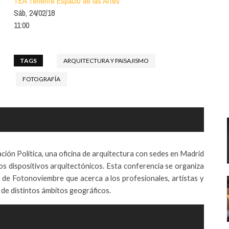
TEA Tenerife Espacio de las Artes
Santa Cruz | La Laguna
Gastro
Sáb, 24/02/18
ALES CON ACTUACIONES
11:00
Islas
Infantil
MERCIO
Música
STRO
TAGS
ARQUITECTURA Y PAISAJISMO
Escénicas
RMATIVO
FOTOGRAFÍA
ción Política, una oficina de arquitectura con sedes en Madrid
los dispositivos arquitectónicos. Esta conferencia se organiza
va de Fotonoviembre que acerca a los profesionales, artistas y
de distintos ámbitos geográficos.