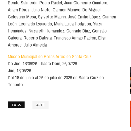
Santa Cruz | La Laguna
Benito Salmerón, Pedro Raidel, Juan Clemente Quintero,
Gastro
ALES CON ACTUACIONES
Ariam Pérez, Julio Nieto, Carmen Muruve, De Miguel,
Islas
Infantil
Celestino Mesa, Sylvette Maurin, José Emilio López, Carmen
MERCIO
León, Leonardo Izquierdo, María Luisa Hodgson, Yaiza
Música
Hernández, Nazareth Hernández, Conrado Díaz, Gonzalo
STRO
Cabrera, Roberto Batista, Francisco Armas Padrón, Eilyn
Escénicas
Amores, Julio Almeida
RMATIVO
Museo Municipal de Bellas Artes de Santa Cruz
De
Jue, 18/06/26
hasta
Dom, 26/07/26
Jue, 18/06/26
Del 18 de junio al 26 de julio de 2026 en Santa Cruz de
Tenerife
TAGS
ARTE