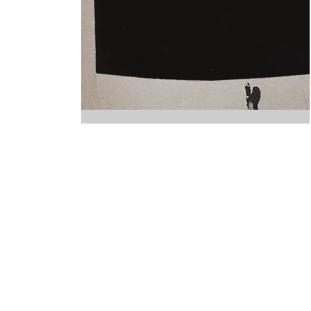
INFANTIL
LOC
CO
GA
FO