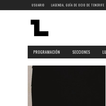
Pasar al contenido principal
USUARIO
LAGENDA, GUÍA DE OCIO DE TENERIFE
PROGRAMACIÓN
SECCIONES
L
MÚSICA
ART
FECHA
LU
ESCÉNICAS
SAL
Hoy
CULTURA
ESP
Plan Finde
GASTRONOMÍA
NO