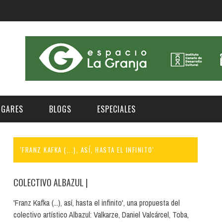
UGARES
BLOGS
ESPECIALES
'FRANZ KAFKA (...), ASÍ, HASTA EL INFINITO'
E | MUSEOS
FESTIVAL BOREAL 2026
GAR
CATEGORIA
AS Y AUDITORIOS
FESTIVAL TAGANANA 2026
COLECTIVO ALBAZUL
|
Norte
Cultura
ACIOS CULTURALES
TENERIFE PHE FESTIVAL 2026
'Franz Kafka (...), así, hasta el infinito', una propuesta del
Sur
Deporte y Naturaleza
colectivo artístico Albazul: Valkarze, Daniel Valcárcel, Toba,
CHE
XXVII VERANO DE CUENTO