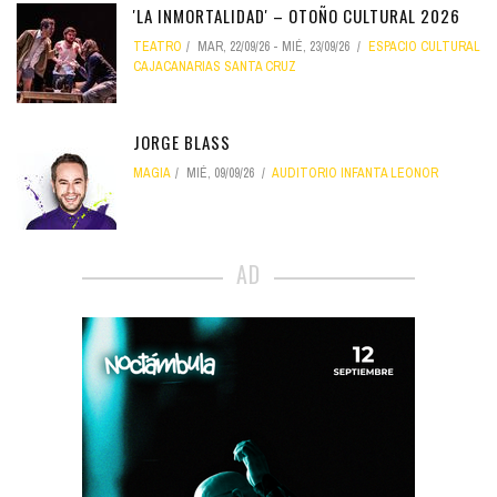
'LA INMORTALIDAD' – OTOÑO CULTURAL 2026
TEATRO
MAR, 22/09/26
-
MIÉ, 23/09/26
ESPACIO CULTURAL
CAJACANARIAS SANTA CRUZ
JORGE BLASS
MAGIA
MIÉ, 09/09/26
AUDITORIO INFANTA LEONOR
AD