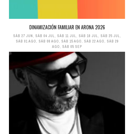
DINAMIZACIÓN FAMILIAR EN ARONA 2026
SÁB 27 JUN
,
SÁB 04 JUL
,
SÁB 11 JUL
,
SÁB 18 JUL
,
SÁB 25 JUL
,
SÁB 01 AGO
,
SÁB 08 AGO
,
SÁB 15 AGO
,
SÁB 22 AGO
,
SÁB 29
AGO
,
SÁB 05 SEP