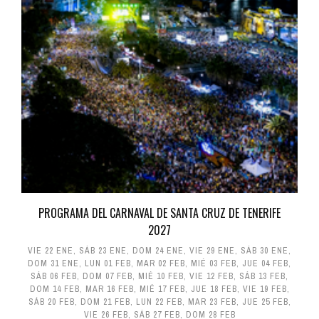
PROGRAMA DEL CARNAVAL DE SANTA CRUZ DE TENERIFE
2027
VIE 22 ENE
,
SÁB 23 ENE
,
DOM 24 ENE
,
VIE 29 ENE
,
SÁB 30 ENE
,
DOM 31 ENE
,
LUN 01 FEB
,
MAR 02 FEB
,
MIÉ 03 FEB
,
JUE 04 FEB
,
SÁB 06 FEB
,
DOM 07 FEB
,
MIÉ 10 FEB
,
VIE 12 FEB
,
SÁB 13 FEB
,
DOM 14 FEB
,
MAR 16 FEB
,
MIÉ 17 FEB
,
JUE 18 FEB
,
VIE 19 FEB
,
SÁB 20 FEB
,
DOM 21 FEB
,
LUN 22 FEB
,
MAR 23 FEB
,
JUE 25 FEB
,
VIE 26 FEB
,
SÁB 27 FEB
,
DOM 28 FEB